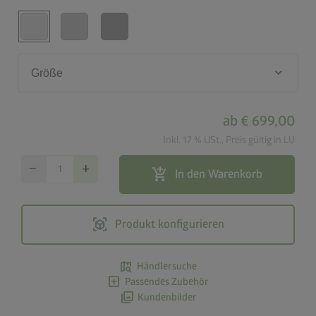
keyboard_arrow_down
Größe
ab
€ 699,00
Inkl. 17 % USt., Preis gültig in LU
remove
add
add_shopping_cart
In den Warenkorb
view_in_ar
Produkt konfigurieren
map_search
Händlersuche
add_box
Passendes Zubehör
photo_library
Kundenbilder