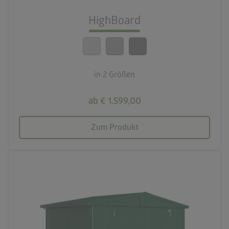
Beste Sicherheitsstandards
HighBoard
calendar_month
20 Jahre Garantie
in 2 Größen
ab € 1.599,00
Zum Produkt