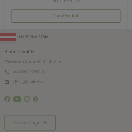
ab € 929,00
Zum Produkt
MADE IN AUSTRIA
Biohort GmbH
Pürnstein 43, A-4120 Neufelden
call
+43 7282 / 7788 0
mail
office@biohort.at
arrow_right_alt
Partner Login