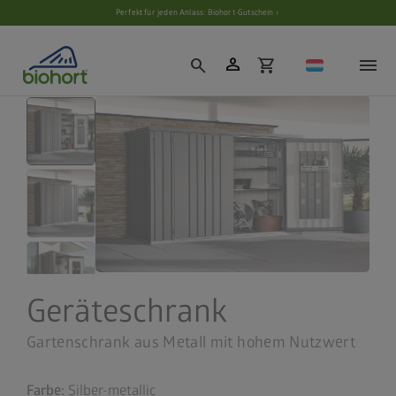
Cookie-Einstellungen
Perfekt für jeden Anlass: Biohort-Gutschein ›
person
search
shopping_cart
Geräteschrank
Gartenschrank aus Metall mit hohem Nutzwert
Farbe:
Silber-metallic