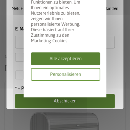
Funktionen zu bieten. Um
Gartenmöbel u.Ä. regenwassergeschützt und diebstahlsicher
Ihnen ein optimales
Melden Sie sich jetzt für unseren Newsletter an und landen
verstauen. Er fügt sich durch sieben verschiedene Größen und
Nutzererlebnis zu bieten,
Sie automatisch im Lostopf.
zeigen wir Ihnen
dank seines eleganten Designs harmonisch in seinen Standort
personalisierte Werbung.
ein.
E-Mail
Diese basiert auf Ihrer
Zustimmung zu den
Marketing-Cookies.
Hiermit akzeptiere ich
ÄHNLICHE PRODUKTE
Alle akzeptieren
die
Datenschutzbestimmungen
Das könnte Sie auch interessieren
Hiermit akzeptiere ich die
Personalisieren
Teilnahmebedingungen
.
Datenschutzbes
* = Pflichtfeld
Abschicken