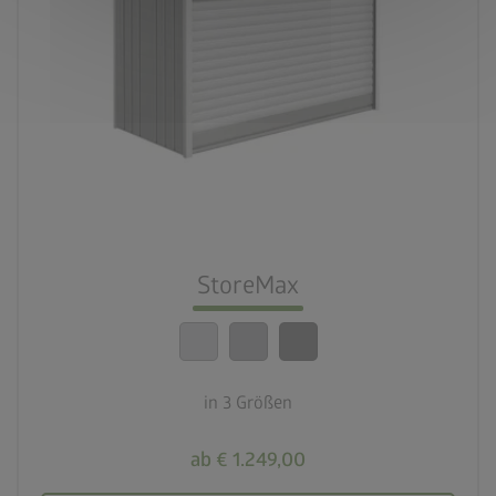
palette
3 Farbvariationen
deployed_code
3 Größen
lock_person
Beste Sicherheitsstandards
StoreMax
calendar_month
20 Jahre Garantie
in 3 Größen
ab € 1.249,00