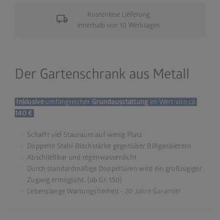
Kostenlose Lieferung
local_shipping
innerhalb von 10 Werktagen
Der Gartenschrank aus Metall
Inklusive
umfangreicher
Grundausstattung
im Wert von ca.
140 €
Schafft viel Stauraum auf wenig Platz
Doppelte Stahl-Blechstärke gegenüber Billiganbietern
Abschließbar und regenwasserdicht
Durch standardmäßige Doppeltüren wird ein großzügiger
Zugang ermöglicht. (ab Gr. 150)
Lebenslange Wartungsfreiheit -
20 Jahre Garantie!