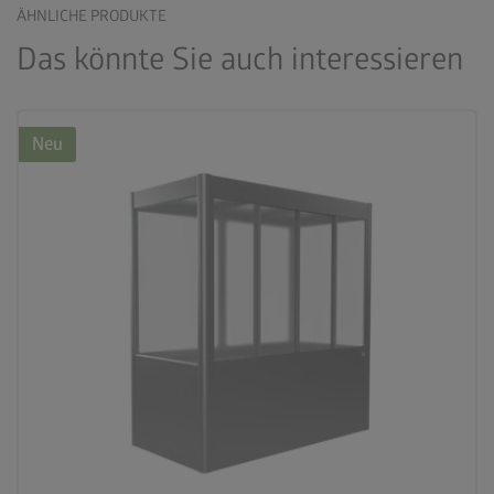
ÄHNLICHE PRODUKTE
Das könnte Sie auch interessieren
Neu
palette
2 Farbvariationen
deployed_code
2 Größen