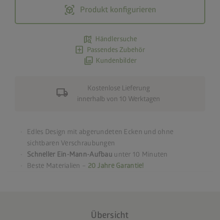
view_in_ar
Produkt konfigurieren
map_search
Händlersuche
add_box
Passendes Zubehör
photo_library
Kundenbilder
Kostenlose Lieferung
local_shipping
innerhalb von 10 Werktagen
Edles Design mit abgerundeten Ecken und ohne
sichtbaren Verschraubungen
Schneller Ein-Mann-Aufbau
unter 10 Minuten
Beste Materialien –
20 Jahre Garantie!
Übersicht