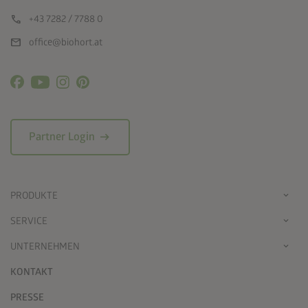
call
+43 7282 / 7788 0
mail
office@biohort.at
arrow_right_alt
Partner Login
PRODUKTE
SERVICE
UNTERNEHMEN
KONTAKT
PRESSE