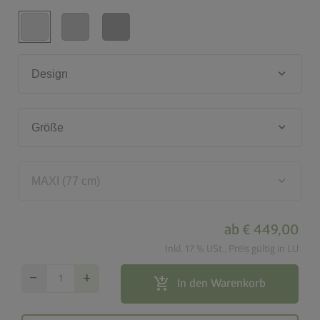
keyboard_arrow_down
Design
keyboard_arrow_down
Größe
keyboard_arrow_down
MAXI (77 cm)
ab
€ 449,00
Inkl. 17 % USt., Preis gültig in LU
remove
add
add_shopping_cart
In den Warenkorb