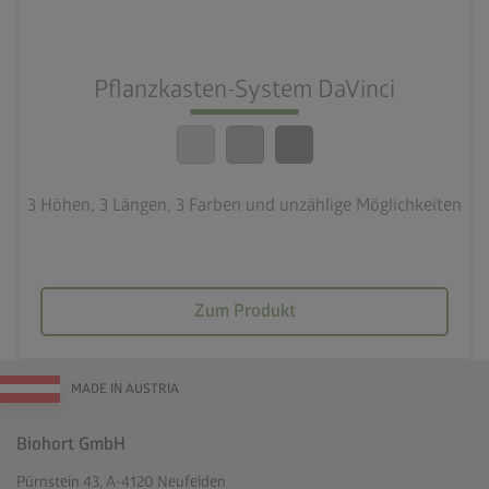
3 Höhen, 3 Längen, 3 Farben und unzählige
Möglichkeiten
calendar_month
Pflanzkasten-System DaVinci
20 Jahre Garantie
3 Höhen, 3 Längen, 3 Farben und unzählige Möglichkeiten
Zum Produkt
MADE IN AUSTRIA
Biohort GmbH
Pürnstein 43, A-4120 Neufelden