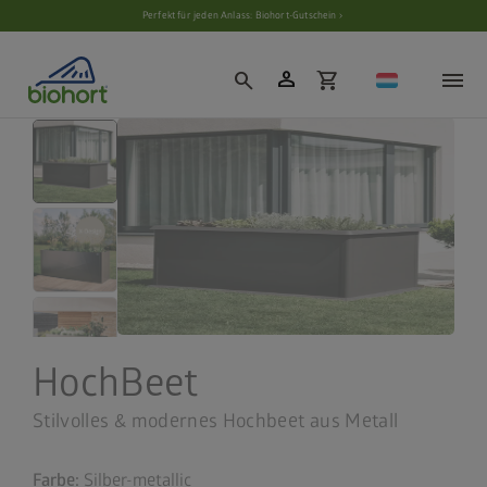
Cookie-Einstellungen
Perfekt für jeden Anlass: Biohort-Gutschein ›
person
search
shopping_cart
HochBeet
Stilvolles & modernes Hochbeet aus Metall
Farbe:
Silber-metallic