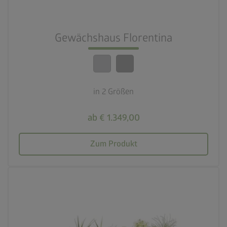
calendar_month
20 Jahre Garantie
Gewächshaus Florentina
crown
Beste Qualität
in 2 Größen
ab € 1.349,00
Zum Produkt