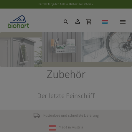
Cookie-Einstellungen
Perfekt für jeden Anlass: Biohort-Gutschein ›
person
search
shopping_cart
Zubehör
Der letzte Feinschliff
local_shipping
Kostenlose und schnellste Lieferung
Made in Austria