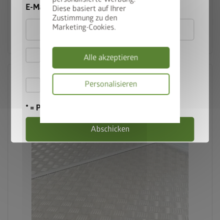
ab € 199,00
E-Mail
Diese basiert auf Ihrer
Zustimmung zu den
Marketing-Cookies.
Zum Produkt
Hiermit akzeptiere ich
Alle akzeptieren
die
Datenschutzbestimmungen
Hiermit akzeptiere ich die
Personalisieren
Teilnahmebedingungen
.
Datenschutzbes
* = Pflichtfeld
Abschicken