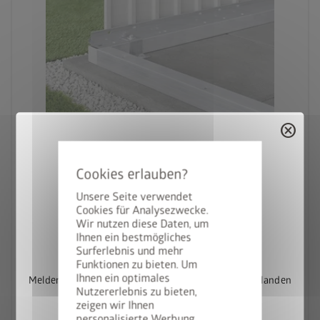
cancel
Unsere Seite verwendet
Cookies für Analysezwecke.
Alu-Bodenrahmen Gerätehaus
Wir nutzen diese Daten, um
StyleBox gewinnen
Ihnen ein bestmögliches
Surferlebnis und mehr
Funktionen zu bieten. Um
Ihnen ein optimales
Melden Sie sich jetzt für unseren Newsletter an und landen
Nutzererlebnis zu bieten,
in 6 Größen
Sie automatisch im Lostopf.
zeigen wir Ihnen
personalisierte Werbung.