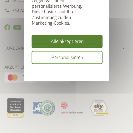
mail
office@biohort.at
zeigen wir Ihnen
personalisierte Werbung.
call
+43 7282 / 7788 0
Diese basiert auf Ihrer
Zustimmung zu den
Marketing-Cookies.
Alle akzeptieren
KUNDENINFORMATION
Personalisieren
AKZEPTIERTE ZAHLUNGSMETHODEN
Datenschutzbes