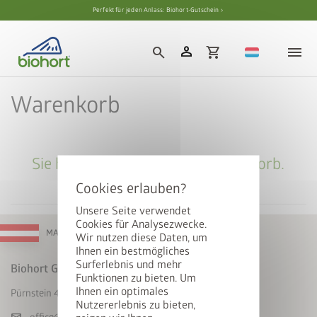
Cookie-Einstellungen
Perfekt für jeden Anlass: Biohort-Gutschein ›
person
search
shopping_cart
Warenkorb
Sie haben keine Artikel im Warenkorb.
Unsere Seite verwendet
Cookies für Analysezwecke.
MADE IN AUSTRIA
Wir nutzen diese Daten, um
Ihnen ein bestmögliches
Surferlebnis und mehr
Biohort GmbH
Funktionen zu bieten. Um
Ihnen ein optimales
Pürnstein 43, A-4120 Neufelden
Nutzererlebnis zu bieten,