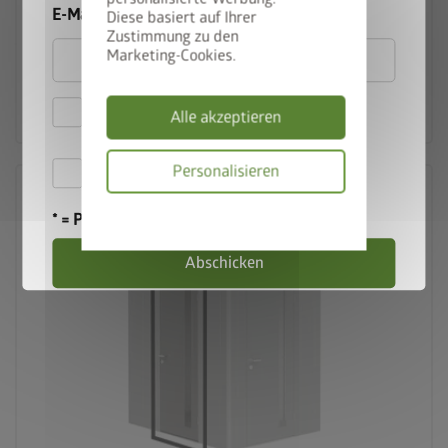
E-Mail
Diese basiert auf Ihrer
ab € 219,00
Zustimmung zu den
Marketing-Cookies.
Zum Produkt
Hiermit akzeptiere ich
Alle akzeptieren
die
Datenschutzbestimmungen
Hiermit akzeptiere ich die
Personalisieren
Teilnahmebedingungen
.
Datenschutzbes
* = Pflichtfeld
Abschicken