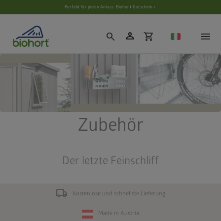
Cookie-Einstellungen
Perfekt für jeden Anlass: Biohort-Gutschein ›
person
search
shopping_cart
Zubehör
Der letzte Feinschliff
local_shipping
Kostenlose und schnellste Lieferung
Made in Austria