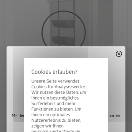
cancel
Unsere Seite verwendet
Cookies für Analysezwecke.
Wir nutzen diese Daten, um
StyleBox gewinnen
Ihnen ein bestmögliches
FloraBoard zu Seitendach Neo
Surferlebnis und mehr
Funktionen zu bieten. Um
Ihnen ein optimales
Melden Sie sich jetzt für unseren Newsletter an und landen
Nutzererlebnis zu bieten,
Sie automatisch im Lostopf.
zeigen wir Ihnen
personalisierte Werbung.