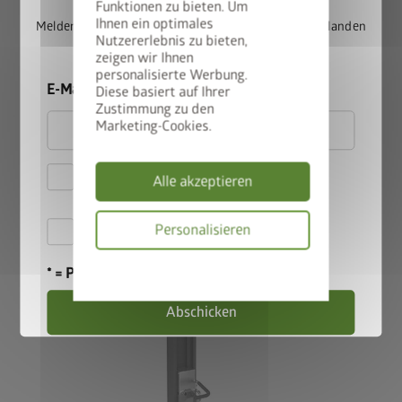
Funktionen zu bieten. Um
Ihnen ein optimales
Melden Sie sich jetzt für unseren Newsletter an und landen
Nutzererlebnis zu bieten,
Sie automatisch im Lostopf.
zeigen wir Ihnen
personalisierte Werbung.
E-Mail
Diese basiert auf Ihrer
Zustimmung zu den
Marketing-Cookies.
Hiermit akzeptiere ich
Mit Schwenkvorrichtung
Alle akzeptieren
die
Datenschutzbestimmungen
Das Fahrrad lässt sich dank der Vorrichtung seitlich zur Wand
Hiermit akzeptiere ich die
Personalisieren
klappen - ideal für kleine Kellerabteile.
Teilnahmebedingungen
.
Datenschutzbes
* = Pflichtfeld
Abschicken