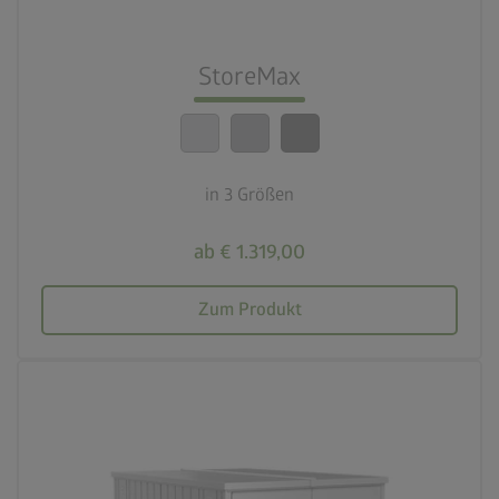
lock_person
Beste Sicherheitsstandards
StoreMax
calendar_month
20 Jahre Garantie
in 3 Größen
ab € 1.319,00
Zum Produkt