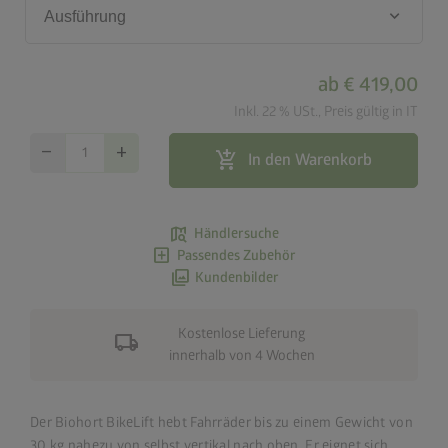
keyboard_arrow_down
Ausführung
ab
€ 419,00
Inkl. 22 % USt., Preis gültig in IT
remove
add
add_shopping_cart
In den Warenkorb
map_search
Händlersuche
add_box
Passendes Zubehör
photo_library
Kundenbilder
Kostenlose Lieferung
local_shipping
innerhalb von 4 Wochen
Der Biohort BikeLift hebt Fahrräder bis zu einem Gewicht von
30 kg nahezu von selbst vertikal nach oben. Er eignet sich