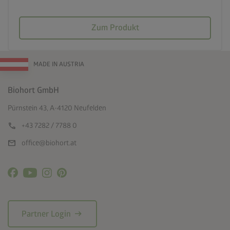
Zum Produkt
MADE IN AUSTRIA
Biohort GmbH
Pürnstein 43, A-4120 Neufelden
call
+43 7282 / 7788 0
mail
office@biohort.at
arrow_right_alt
Partner Login