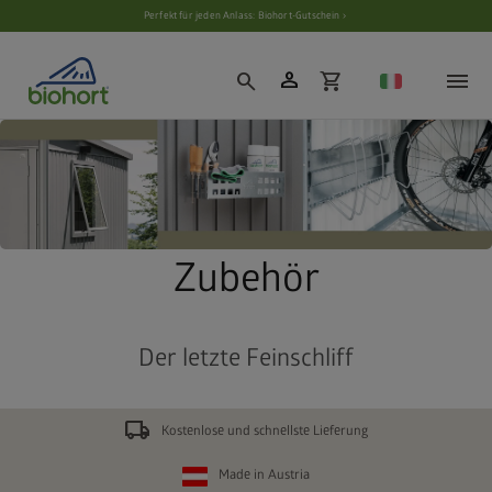
Perfekt für jeden Anlass: Biohort-Gutschein ›
person
search
shopping_cart
Zubehör
Der letzte Feinschliff
local_shipping
Kostenlose und schnellste Lieferung
Made in Austria