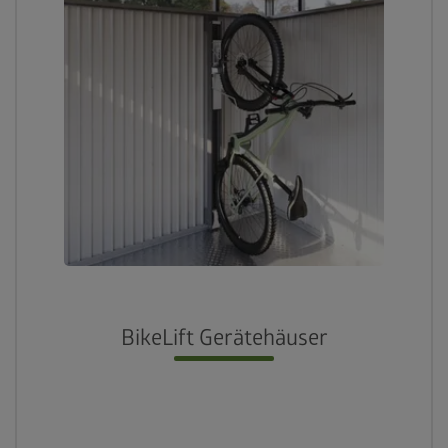
BikeLift Gerätehäuser