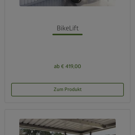
crown
Beste Qualität
calendar_month
BikeLift
20 Jahre Garantie
ab € 419,00
Zum Produkt