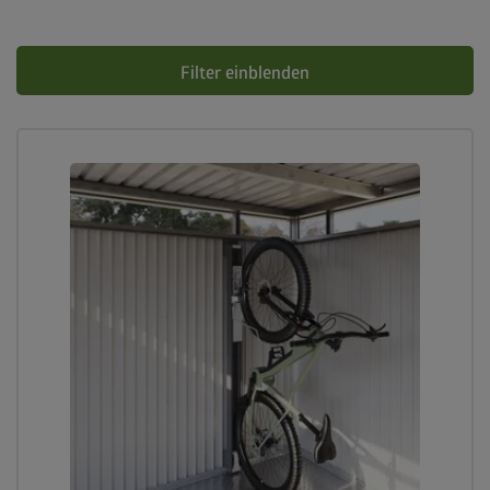
Filter einblenden
lock_person
Beste Sicherheitsstandards