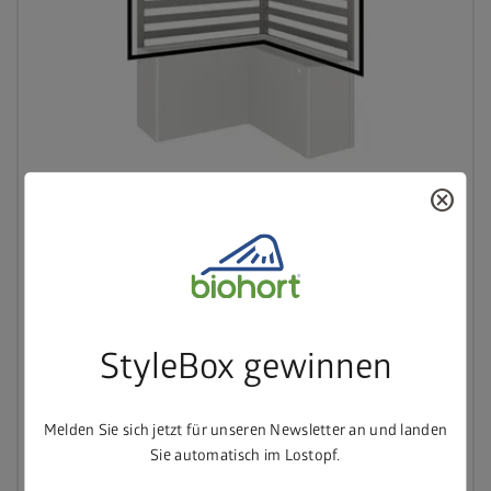
cancel
Rankgitter für l-Form (2 Stk.)
StyleBox gewinnen
in 3 Größen
Melden Sie sich jetzt für unseren Newsletter an und landen
Sie automatisch im Lostopf.
ab € 489,00