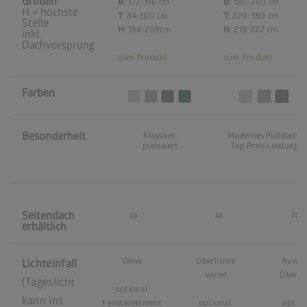
Größen
B:
172-316 cm
B:
180-260 cm
H = höchste
T:
84-300 cm
T:
220-380 cm
Stelle
H:
196-209cm
H:
218-222 cm
inkl.
Dachvorsprung
zum Produkt
zum Produkt
Farben
Besonderheit
Klassiker,
Modernes Pultdach,
preiswert
Top Preis-Leistung
Seitendach
Ja
Ja
Nei
erhältlich
Ohne
Oberlichte
Rund
Lichteinfall
vorne
Oberli
(Tageslicht
optional:
kann ins
Fensterelement
optional:
option