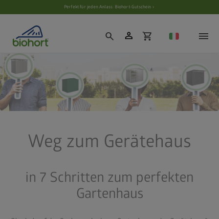
Cookie-Einstellungen
Perfekt für jeden Anlass: Biohort-Gutschein ›
person
search
shopping_cart
Weg zum Gerätehaus
in 7 Schritten zum perfekten
Gartenhaus