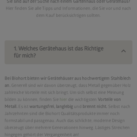
Sie sind auf der Suche nach einem Gartenhaus oder Gerätehaus?
Hier finden Sie alle Tipps und Informationen, die Sie vor und nach
dem Kauf berücksichtigen sollten.
1. Welches Gerätehaus ist das Richtige
für mich?
Bei Biohort bieten wir Gerätehäuser aus hochwertigem Stahlblech
an.
Generell sind wir davon überzeugt, dass Metall gegenüber Holz
zahlreiche Vorteile mit sich bringt. Um sich selbst eine Meinung
bilden zu können, finden Sie
hier
die wichtigsten
Vorteile von
Metall.
Es ist
wartungsfrei, langlebig
und
brennt nicht.
Selbst nach
Jahrzehnten sind die Biohort Qualitätsprodukte immer noch
formstabil und passgenau. Auch das schlichte, moderne Design
überzeugt über mehrere Generationen hinweg. Lästiges Streichen
hingegen gehört der Vergangenheit an!