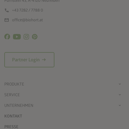
Pürnstein 43, A-4120 Neufelden
call
+43 7282 / 7788 0
mail
office@biohort.at
arrow_right_alt
Partner Login
PRODUKTE
SERVICE
UNTERNEHMEN
KONTAKT
PRESSE