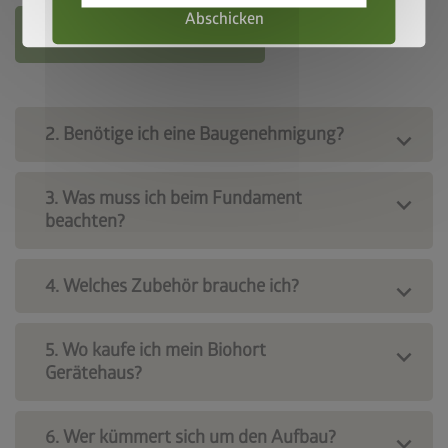
Abschicken
Mehr zum 3D-Konfigurator
2. Benötige ich eine Baugenehmigung?
3. Was muss ich beim Fundament
beachten?
4. Welches Zubehör brauche ich?
5. Wo kaufe ich mein Biohort
Gerätehaus?
6. Wer kümmert sich um den Aufbau?