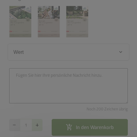
keyboard_arrow_down
Wert
Noch 200 Zeichen übrig
remove
add
add_shopping_cart
In den Warenkorb