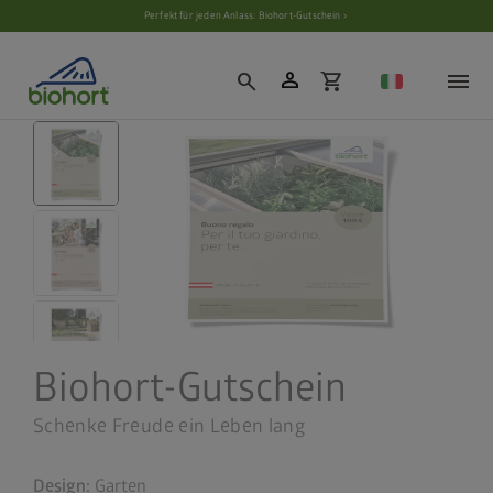
Cookie-Einstellungen
Perfekt für jeden Anlass: Biohort-Gutschein ›
person
search
shopping_cart
Biohort-Gutschein
Schenke Freude ein Leben lang
Design:
Garten