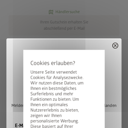
map_search
Händlersuche
Ihren Gutschein erhalten Sie
abschließend per E-Mail
cancel
Ihre Vorteile
Unsere Seite verwendet
Cookies für Analysezwecke.
Sofort per E-Mail als PDF erhältlich – zum Versenden oder
Wir nutzen diese Daten, um
Ausdrucken
StyleBox gewinnen
Ihnen ein bestmögliches
Verschiedene Motive frei wählbar
Surferlebnis und mehr
Für alle Produkte im Biohort Onlineshop einlösbar
Funktionen zu bieten. Um
Ihnen ein optimales
Melden Sie sich jetzt für unseren Newsletter an und landen
Nutzererlebnis zu bieten,
Sie automatisch im Lostopf.
zeigen wir Ihnen
Wichtige Informationen
personalisierte Werbung.
E-Mail
Diese basiert auf Ihrer