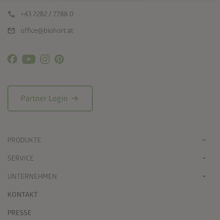
call
+43 7282 / 7788 0
mail
office@biohort.at
arrow_right_alt
Partner Login
PRODUKTE
SERVICE
UNTERNEHMEN
KONTAKT
PRESSE