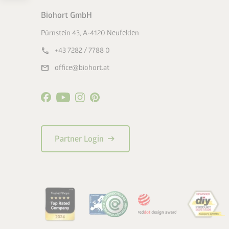
Biohort GmbH
Pürnstein 43, A-4120 Neufelden
call
+43 7282 / 7788 0
mail
office@biohort.at
arrow_right_alt
Partner Login