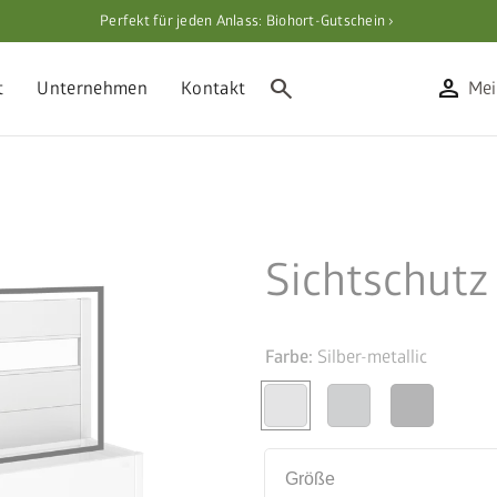
Perfekt für jeden Anlass: Biohort-Gutschein ›
search
person
t
Unternehmen
Kontakt
Mei
Sichtschutz
Farbe:
Silber-metallic
Größe