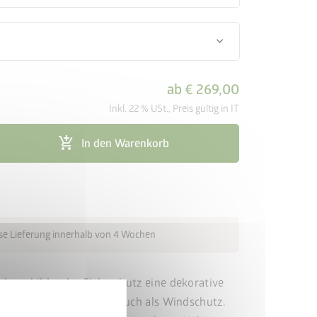
keyboard_arrow_down
ab
€ 269,00
Inkl. 22 % USt., Preis gültig in IT
add_shopping_cart
In den Warenkorb
se Lieferung innerhalb von 4 Wochen
beet bildet der Sichtschutz eine dekorative
ur als Blick- , sondern auch als Windschutz.