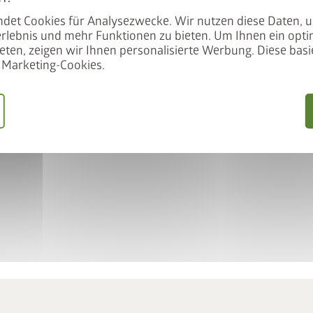
Nicht kombinierbar mit Früh
det Cookies für Analysezwecke. Wir nutzen diese Daten, 
cm
rlebnis und mehr Funktionen zu bieten. Um Ihnen ein opti
eten, zeigen wir Ihnen personalisierte Werbung. Diese basie
⚠️
Marketing-Cookies.
HINWEIS
: An windexponi
kippgefährdet, daher muss a
mitgelieferter Befestigungs
ACHTUNG
: Eine Nichtbefol
und/oder an Gegenständen i