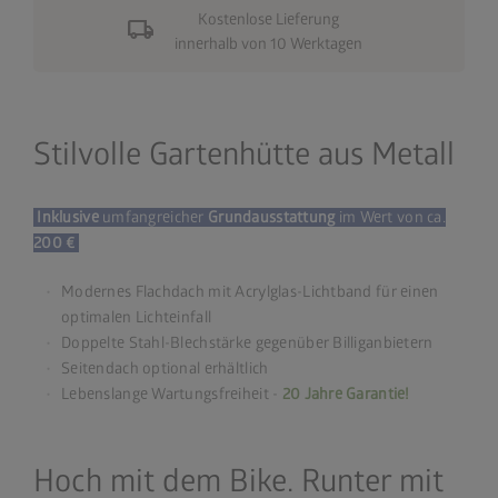
Kostenlose Lieferung
local_shipping
innerhalb von 10 Werktagen
Stilvolle Gartenhütte aus Metall
Inklusive
umfangreicher
Grundausstattung
im Wert von ca.
200 €
Modernes Flachdach mit Acrylglas-Lichtband für einen
optimalen Lichteinfall
Doppelte Stahl-Blechstärke gegenüber Billiganbietern
Seitendach optional erhältlich
Lebenslange Wartungsfreiheit -
20 Jahre Garantie!
Hoch mit dem Bike. Runter mit