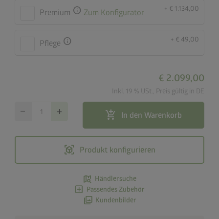
+ € 1.134,00
info
Premium
Zum Konfigurator
+ € 49,00
info
Pflege
€ 2.099,00
Inkl. 19 % USt., Preis gültig in DE
remove
add
add_shopping_cart
In den Warenkorb
view_in_ar
Produkt konfigurieren
map_search
Händlersuche
add_box
Passendes Zubehör
photo_library
Kundenbilder