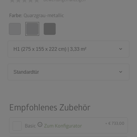
Farbe:
Quarzgrau-metallic
keyboard_arrow_down
H1 (275 x 155 x 222 cm) | 3,33 m²
keyboard_arrow_down
Standardtür
Empfohlenes Zubehör
+ € 733,00
info
Basic
Zum Konfigurator