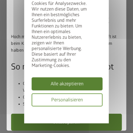
Cookies für Analysezwecke.
Qualität in Bestform
Wir nutzen diese Daten, um
Ihnen ein bestmögliches
50% auf den BikeLift
Surferlebnis und mehr
Beste Materialien:
feuerverzinktes, polyamid-
Funktionen zu bieten. Um
einbrennlackiertes Stahlblech, Schrauben und
Ihnen ein optimales
Hoch mit dem Bike. Runter mit dem Preis: Der BikeLift ist
Nutzererlebnis zu bieten,
Scharniere aus Edelstahl
zeigen wir Ihnen
beim Kauf eines passenden Biohort Gerätehauses zum
Lebenslange
Wartungsfreiheit
personalisierte Werbung.
halben Preis erhältlich.
20 Jahre Garantie
Diese basiert auf Ihrer
Umfangreiche Grundausstattung inklusive
Zustimmung zu den
So nutzen Sie unser Angebot
Marketing-Cookies.
Alle akzeptieren
Gerätehaus und BikeLift gemeinsam in den
Warenkorb legen
Das Gerätehaus
Gutscheincode
BIKELIFT50
einlösen
Personalisieren
50% Rabatt auf den BikeLift erhalten
®
HighLine
erfüllt höchste
Datenschutzbes
Ansprüche
Jetzt sparen