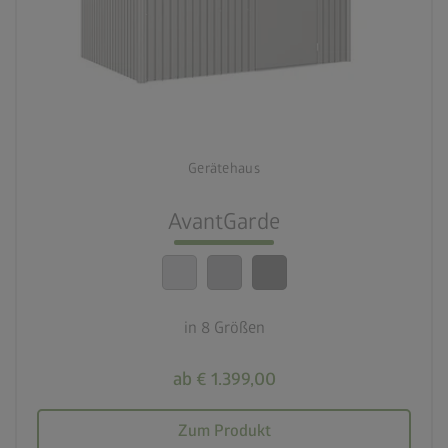
palette
3 Farbvariationen
deployed_code
8 Größen
Gerätehaus
lock_person
Beste Sicherheitsstandards
AvantGarde
calendar_month
20 Jahre Garantie
in 8 Größen
ab € 1.399,00
Zum Produkt