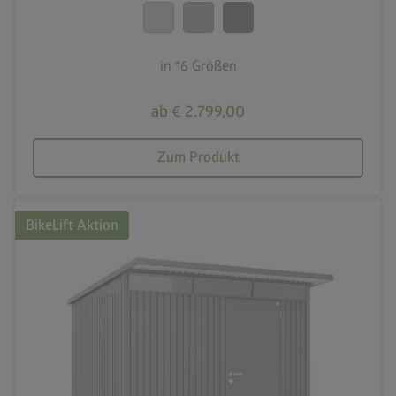
calendar_month
20 Jahre Garantie
in 16 Größen
ab € 2.799,00
Zum Produkt
BikeLift Aktion