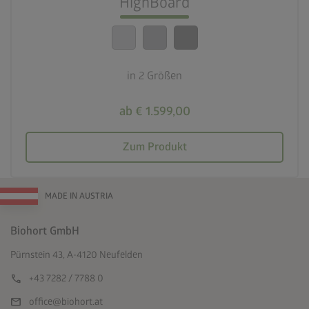
HighBoard
calendar_month
20 Jahre Garantie
in 2 Größen
ab € 1.599,00
Zum Produkt
MADE IN AUSTRIA
Biohort GmbH
Pürnstein 43, A-4120 Neufelden
call
+43 7282 / 7788 0
mail
office@biohort.at