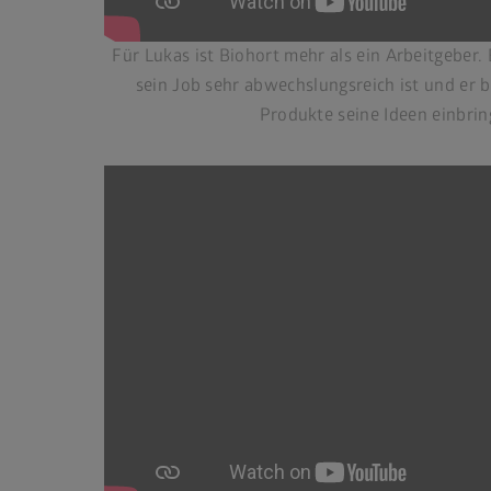
Für Lukas ist Biohort mehr als ein Arbeitgeber.
sein Job sehr abwechslungsreich ist und er 
Produkte seine Ideen einbrin