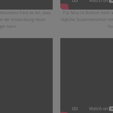
 Besonders freut es ihn, dass
Für Nina ist Biohort mehr a
bei der Entwicklung neuer
tägliche Zusammenarbeit mit
gen kann.
Ku