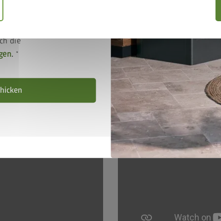
tarbeiter/innen über Bioh
ich
stimmungen
ch die
 in der Produktion ist Biohort mehr als ein Arbeitgeber. In d
gen
.
hicken