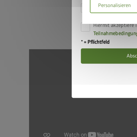
Mi
Personalisieren
Hiermit akzeptiere 
die
Datenschutzbe
Hiermit akzeptiere i
Für unsere Mitarbeiter/innen
Teilnahmebedingun
* = Pflichtfeld
Absc