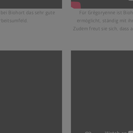
bei Biohort das sehr gute
Für Grégoryenne ist Bioho
rbeitsumfeld.
ermöglicht, ständig mit i
Zudem freut sie sich, dass 