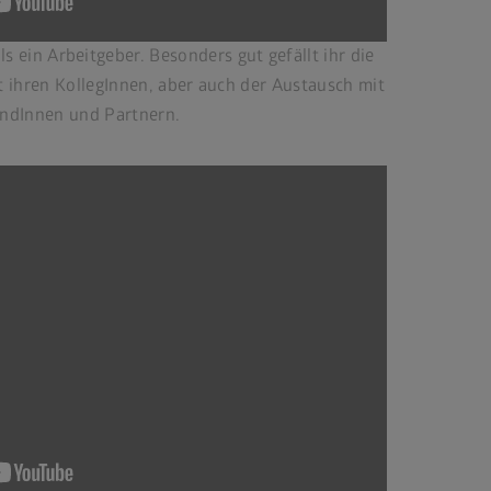
ls ein Arbeitgeber. Besonders gut gefällt ihr die
 ihren KollegInnen, aber auch der Austausch mit
ndInnen und Partnern.