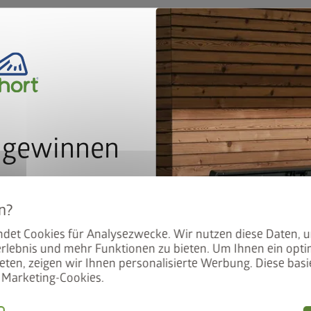
t
oder über unser
Online-Bewerbungsformular
.
 gewinnen
In
r unseren Newsletter an und
atisch im Lostopf.
det Cookies für Analysezwecke. Wir nutzen diese Daten, 
rlebnis und mehr Funktionen zu bieten. Um Ihnen ein opti
eten, zeigen wir Ihnen personalisierte Werbung. Diese basie
Marketing-Cookies.