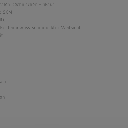
nalen, technischen Einkauf
nd SCM
ift
 Kostenbewusstsein und kfm. Weitsicht
it
sen
ion