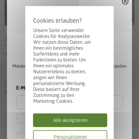
cancel
Unsere Seite verwendet
Cookies für Analysezwecke.
Stufenfundament
Wir nutzen diese Daten, um
StyleBox gewinnen
Für das Betonfundament mit Stufe ist kein Biohort
Ihnen ein bestmögliches
Surferlebnis und mehr
Alu-Bodenrahmen erforderlich.
Funktionen zu bieten. Um
Ihnen ein optimales
Melden Sie sich jetzt für unseren Newsletter an und landen
Nutzererlebnis zu bieten,
Sie automatisch im Lostopf.
zeigen wir Ihnen
Beachten Sie unsere Betonfundamentpläne
personalisierte Werbung.
E-Mail
Diese basiert auf Ihrer
und Hinweise zur Abdichtung
Zustimmung zu den
Marketing-Cookies.
Betonfundamentplan CasaNova
Stufenfundamentplan CasaNova
Hiermit akzeptiere ich
Alle akzeptieren
die
Datenschutzbestimmungen
Hiermit akzeptiere ich die
Personalisieren