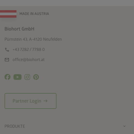
MADE IN AUSTRIA
Biohort GmbH
Pürnstein 43, A-4120 Neufelden
call
+43 7282 / 7788 0
mail
office@biohort.at
arrow_right_alt
Partner Login
PRODUKTE