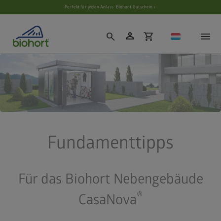
Cookie-Einstellungen
Perfekt für jeden Anlass: Biohort-Gutschein ›
person
search
shopping_cart
Fundamenttipps
Für das Biohort Nebengebäude
®
CasaNova