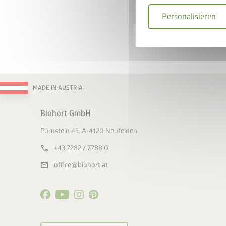
Personalisieren
MADE IN AUSTRIA
Biohort GmbH
Pürnstein 43, A-4120 Neufelden
call
+43 7282 / 7788 0
mail
office@biohort.at