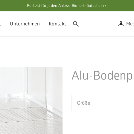
Perfekt für jeden Anlass: Biohort-Gutschein ›
search
person
t
Unternehmen
Kontakt
Mei
Alu-Bodenp
Größe