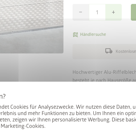
remove
add
map_search
Händlersuche
local_shipping
Kostenlose
Hochwertiger Alu-Riffelblec
besteht je nach Hausgröße au
Verbindungsschienen.
Zur op
der Alu-Bodenrahmen erforde
Bodenplatte mit einer Schüt
det Cookies für Analysezwecke. Wir nutzen diese Daten, 
rlebnis und mehr Funktionen zu bieten. Um Ihnen ein opti
Stärke von ca. 2-3 cm zu unt
eten, zeigen wir Ihnen personalisierte Werbung. Diese basie
enthalten).
Marketing-Cookies.