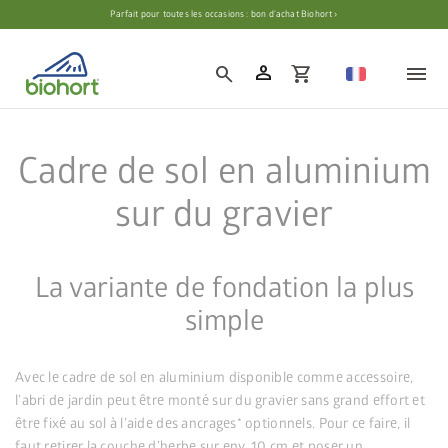
Paramètres des cookies
Parfait pour toutes les occasions : bon d’achat Biohort ›
person
search
shopping_cart
Cadre de sol en aluminium
sur du gravier
La variante de fondation la plus
simple
Avec le cadre de sol en aluminium disponible comme accessoire,
l’abri de jardin peut être monté sur du gravier sans grand effort et
être fixé au sol à l’aide des ancrages* optionnels. Pour ce faire, il
faut retirer la couche d’herbe sur env. 10 cm et poser un