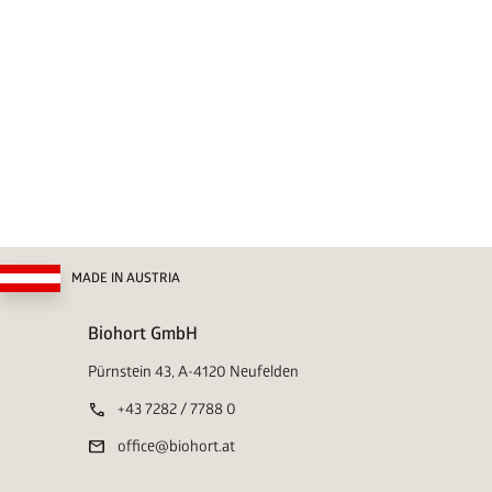
MADE IN AUSTRIA
Biohort GmbH
Pürnstein 43, A-4120 Neufelden
call
+43 7282 / 7788 0
mail
office@biohort.at