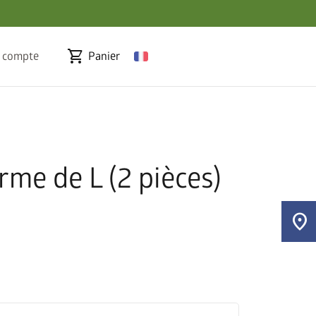
shopping_cart
 compte
Panier
orme de L (2 pièces)
location_on