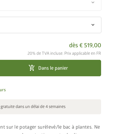
keyboard_arrow_down
keyboard_arrow_down
dès
€ 519,00
20% de TVA incluse. Prix applicable en FR
add_shopping_cart
Dans le panier
urs
 gratuite dans un délai de 4 semaines
ment sur le potager surélevé/le bac à plantes. Ne