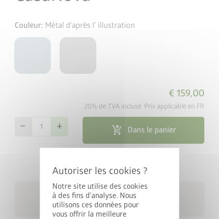
Couleur:
Métal d’après l’ illustration
€ 159,00
20% de TVA incluse. Prix applicable en FR
remove
add
add_shopping_cart
Dans le panier
cancel
map_search
Outil de recherche de revendeurs
Notre site utilise des cookies
Livraison gratuite dans un
local_shipping
à des fins d'analyse. Nous
délai de 4 semaines
utilisons ces données pour
Gagnez une StyleBox
vous offrir la meilleure