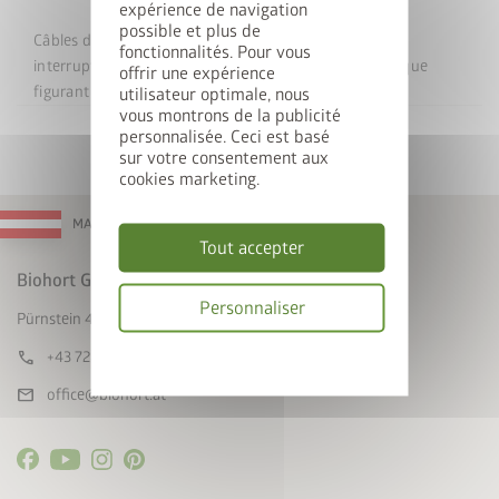
expérience de navigation
possible et plus de
Câbles dissimulés discrètement, montage simple des
Inscrivez-vous dès maintenant à notre newsletter pour
fonctionnalités. Pour vous
interrupteurs et des prises (sans l’ équipement électrique
offrir une expérience
participer automatiquement au tirage au sort.
figurant sur l’ illustration).
utilisateur optimale, nous
vous montrons de la publicité
E-mail
personnalisée. Ceci est basé
sur votre consentement aux
cookies marketing.
MADE IN AUSTRIA
Je déclare accepter les
Dispositions en
Tout accepter
matière de confidentialité
.
Biohort GmbH
Par la présente, j'accepte les
conditions
Personnaliser
Pürnstein 43, A-4120 Neufelden
de participation au concours
.
* = Champ obligatoire
Politique
call
+43 7282 / 7788 0
de
mail
office@biohort.at
confidentialité
Envoyer