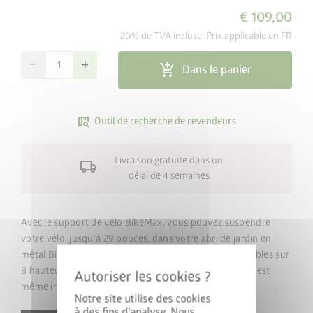
€ 109,00
20% de TVA incluse. Prix applicable en FR
remove
add
add_shopping_cart
Dans le panier
map_search
Outil de recherche de revendeurs
Livraison gratuite dans un
local_shipping
délai de 4 semaines
Avec le support de vélo BikeMax, vous pouvez suspendre
cancel
votre vélo, jusqu’à 29 pouces, dans votre abri de jardin en
métal Biohort. Les crochets de suspension sont ajustables sur
8 hauteurs. Un œillet de verrouillage pour antivol vélo est
même intégré.
Notre site utilise des cookies
à des fins d'analyse. Nous