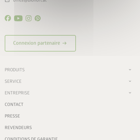
mail
office@biohort.at
arrow_right_alt
Connexion partenaire
PRODUITS
SERVICE
ENTREPRISE
CONTACT
PRESSE
REVENDEURS
CONDITIONS DE GARANTIE