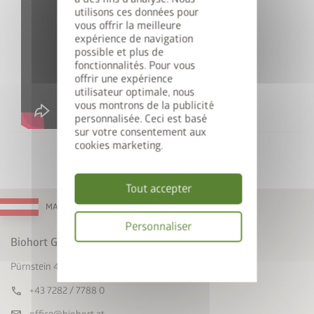
utilisons ces données pour
Gagnez une StyleBox
vous offrir la meilleure
expérience de navigation
possible et plus de
Inscrivez-vous dès maintenant à notre newsletter pour
fonctionnalités. Pour vous
offrir une expérience
participer automatiquement au tirage au sort.
utilisateur optimale, nous
vous montrons de la publicité
E-mail
personnalisée. Ceci est basé
sur votre consentement aux
cookies marketing.
Je déclare accepter les
Dispositions en
Tout accepter
matière de confidentialité
.
MADE IN AUSTRIA
Par la présente, j'accepte les
conditions
Personnaliser
de participation au concours
.
Biohort GmbH
* = Champ obligatoire
Politique
Pürnstein 43, A-4120 Neufelden
de
confidentialité
Envoyer
call
+43 7282 / 7788 0