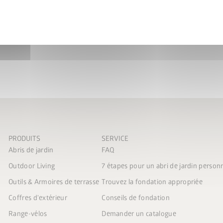
Ne peut
pas
être étendu par l
 les
Dispositions en
tialité
.
ccepte les
conditions de
ncours
.
voyer
PRODUITS
SERVICE
Abris de jardin
FAQ
Outdoor Living
7 étapes pour un abri de jardin person
Outils & Armoires de terrasse
Trouvez la fondation appropriée
Coffres d'extérieur
Conseils de fondation
Range-vélos
Demander un catalogue