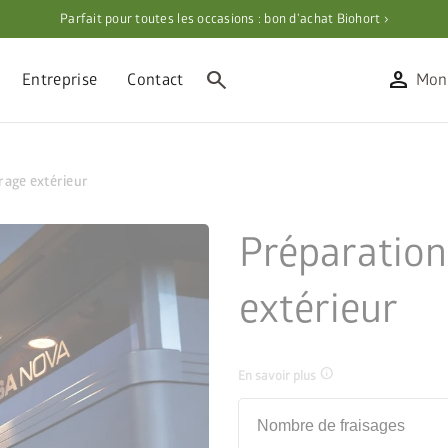
Parfait pour toutes les occasions : bon d’achat Biohort ›
search
person
Entreprise
Contact
Mon
rage extérieur
Préparation
extérieur
info
En savoir plus
Nombre de fraisages