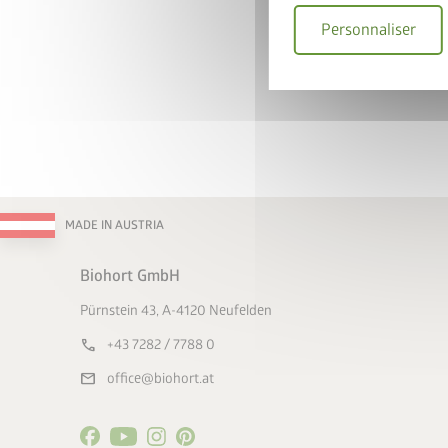
Je déclare accepter
Personnaliser
matière de confiden
Par la présente, j'a
participation au co
* = Champ obligatoire
En
MADE IN AUSTRIA
Biohort GmbH
Pürnstein 43, A-4120 Neufelden
call
+43 7282 / 7788 0
mail
office@biohort.at