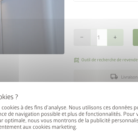
remove
add
map_search
Outil de recherche de revende
e StyleBox
local_shipping
Livraison
nant à notre newsletter pour
ement au tirage au sort.
Il s’ agit de fraisages d’ un
spots standard. La distance e
es cookies à des fins d'analyse. Nous utilisons ces données p
nce de navigation possible et plus de fonctionnalités. Pour 
exemple, sur le côté de 5 mèt
ur optimale, nous vous montrons de la publicité personnalis
que les spots ne sont pas inc
entement aux cookies marketing.