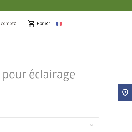
shopping_cart
 compte
Panier
 pour éclairage
location_on
keyboard_arrow_down