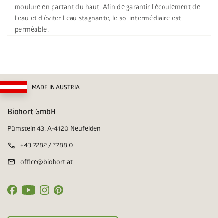
moulure en partant du haut. Afin de garantir l'écoulement de
l'eau et d'éviter l'eau stagnante, le sol intermédiaire est
perméable.
MADE IN AUSTRIA
Biohort GmbH
Pürnstein 43, A-4120 Neufelden
call
+43 7282 / 7788 0
mail
office@biohort.at