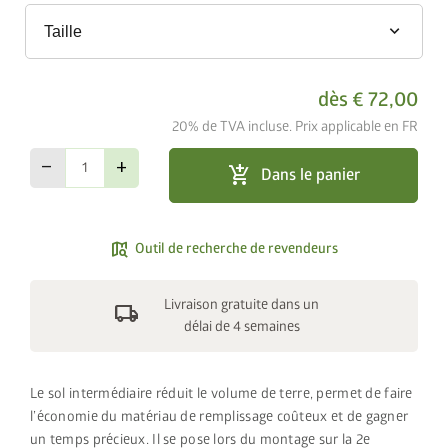
keyboard_arrow_down
Taille
dès
€ 72,00
20% de TVA incluse. Prix applicable en FR
remove
add
add_shopping_cart
Dans le panier
map_search
Outil de recherche de revendeurs
Livraison gratuite dans un
local_shipping
délai de 4 semaines
Le sol intermédiaire réduit le volume de terre, permet de faire
l’économie du matériau de remplissage coûteux et de gagner
un temps précieux. Il se pose lors du montage sur la 2e