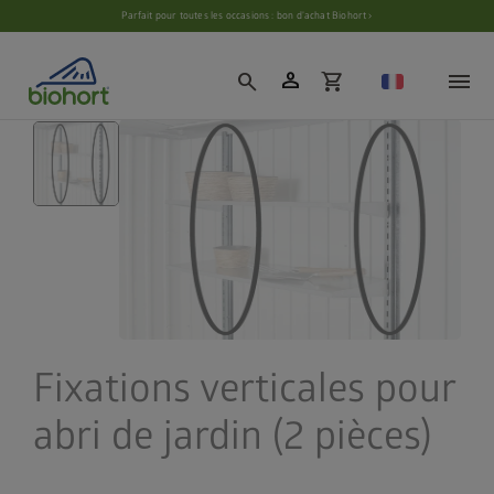
Paramètres des cookies
Parfait pour toutes les occasions : bon d’achat Biohort ›
person
search
shopping_cart
Fixations verticales pour
abri de jardin (2 pièces)