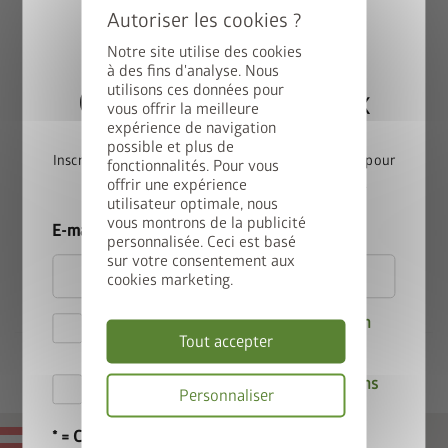
modèles CasaNova, Neo et Europa et de l’armoire à outils.
Fixations verticales en profilé chapeau avec fentes pour
Notre site utilise des cookies
à des fins d'analyse. Nous
recevoir les étagères, bacs étagères, panier, jeu de
utilisons ces données pour
Gagnez une StyleBox
crochets ou table pliante
vous offrir la meilleure
Étagères positionnables à volonté
expérience de navigation
Galvanisées à chaud pour une longévité optimale
possible et plus de
Inscrivez-vous dès maintenant à notre newsletter pour
Longueur env. 185 cm
fonctionnalités. Pour vous
offrir une expérience
participer automatiquement au tirage au sort.
utilisateur optimale, nous
vous montrons de la publicité
Conviennent pour :
E-mail
personnalisée. Ceci est basé
sur votre consentement aux
Abri de jardin HighLine
cookies marketing.
Abri de jardin AvantGarde
Abri de jardin Panorama
Je déclare accepter les
Dispositions en
Tout accepter
matière de confidentialité
.
Par la présente, j'accepte les
conditions
Personnaliser
de participation au concours
.
* = Champ obligatoire
Politique
MADE IN AUSTRIA