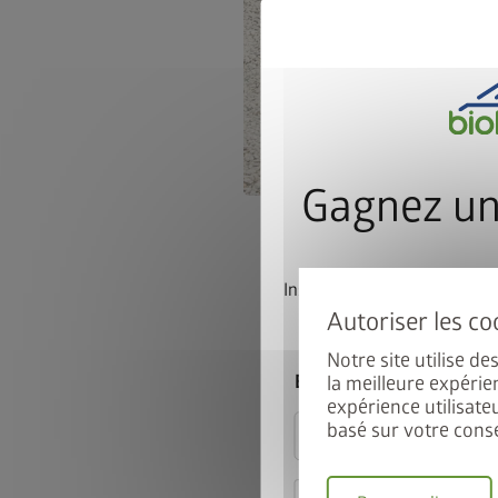
Gagnez un
Inscrivez-vous dès mainte
participer automatiqu
Notre site utilise d
E-mail
la meilleure expérie
expérience utilisate
basé sur votre cons
Je déclare accepter