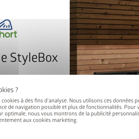
remove
add
map_search
Outil de recherche de revende
e StyleBox
local_shipping
Livraison
nant à notre newsletter pour
ement au tirage au sort.
Le cadre de sol en aluminium
profilé de sol et est donc pa
es cookies à des fins d'analyse. Nous utilisons ces données p
nce de navigation possible et plus de fonctionnalités. Pour 
obligatoire en cas d'utilisat
ur optimale, nous vous montrons de la publicité personnalis
de fond en aluminium.
entement aux cookies marketing.
Ne peut
pas
être étendu par l
 les
Dispositions en