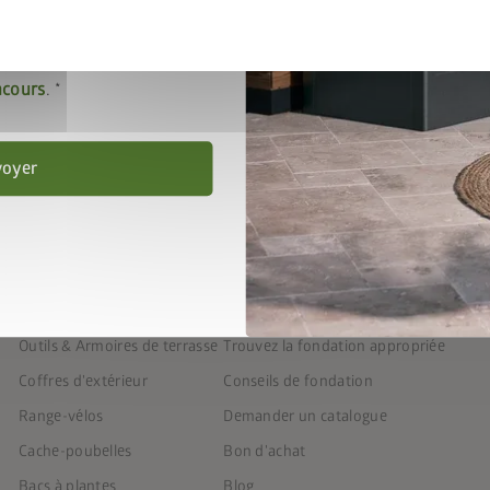
tialité
.
ccepte les
conditions de
ncours
.
voyer
PRODUITS
SERVICE
Abris de jardin
FAQ
Outdoor Living
7 étapes pour un abri de jardin person
Outils & Armoires de terrasse
Trouvez la fondation appropriée
Coffres d'extérieur
Conseils de fondation
Range-vélos
Demander un catalogue
Cache-poubelles
Bon d'achat
Bacs à plantes
Blog