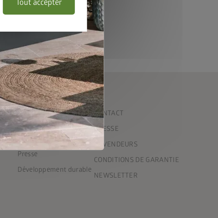
Tout accepter
ENTREPRISE
CONTACT
Équipe
PRESSE
nalisé
Chroniques
REVENDEURS
Presse
CONDITIONS DE GARANTIE
Développement durable
NEWSLETTER