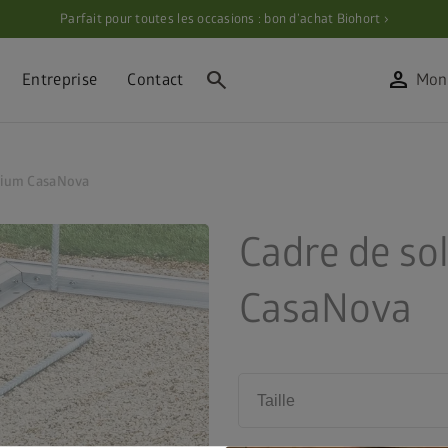
Parfait pour toutes les occasions : bon d’achat Biohort ›
search
person
Entreprise
Contact
Mon
inium CasaNova
Cadre de so
CasaNova
Taille