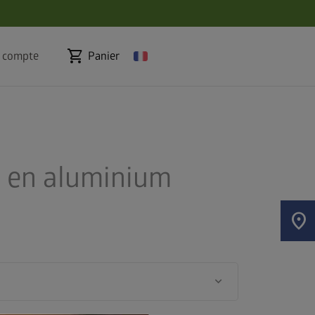
shopping_cart
 compte
Panier
l en aluminium
location_on
keyboard_arrow_down