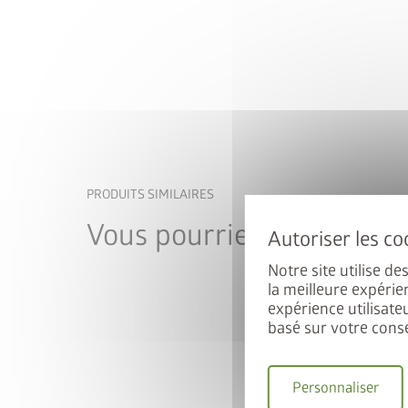
Gagnez un
PRODUITS SIMILAIRES
Inscrivez-vous dès mainte
Vous pourriez aussi être 
participer automatiqu
Notre site utilise d
E-mail
la meilleure expérie
expérience utilisate
basé sur votre cons
Je déclare accepter
Personnaliser
matière de confiden