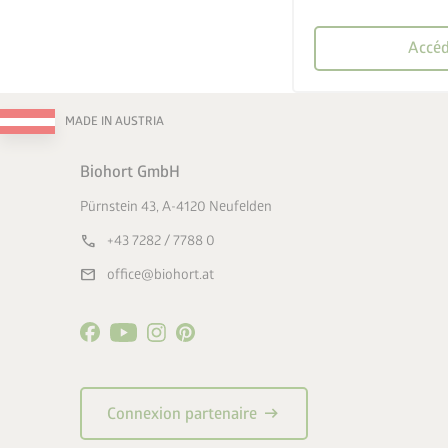
Accéd
MADE IN AUSTRIA
Biohort GmbH
Pürnstein 43, A-4120 Neufelden
call
+43 7282 / 7788 0
mail
office@biohort.at
arrow_right_alt
Connexion partenaire