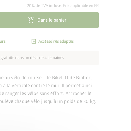
20% de TVA incluse. Prix applicable en FR
add_shopping_cart
Dans le panier
add_box
urs
Accessoires adaptés
 gratuite dans un délai de 4 semaines
ue au vélo de course – le BikeLift de Biohort
 à la verticale contre le mur. Il permet ainsi
de ranger les vélos sans effort. Accrocher le
soulève chaque vélo jusqu’à un poids de 30 kg.
cancel