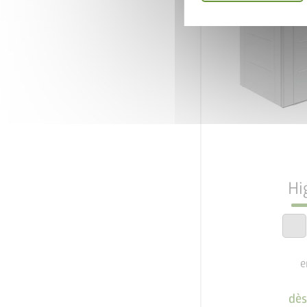
Par la présente, j'a
participation au co
* = Champ obligatoire
3
En
Le meilleur
Hi
20 an
e
dès