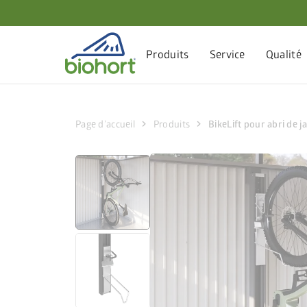
Paramètres des cookies
Produits
Service
Qualité
chevron_right
chevron_right
Page d’accueil
Produits
BikeLift pour abri de j