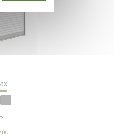
rs
 de sécurité
ax
rantie
es
9,00