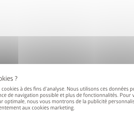
e StyleBox
nant à notre newsletter pour
intéressé par
ement au tirage au sort.
es cookies à des fins d'analyse. Nous utilisons ces données p
nce de navigation possible et plus de fonctionnalités. Pour 
ur optimale, nous vous montrons de la publicité personnalis
entement aux cookies marketing.
 les
Dispositions en
tialité
.