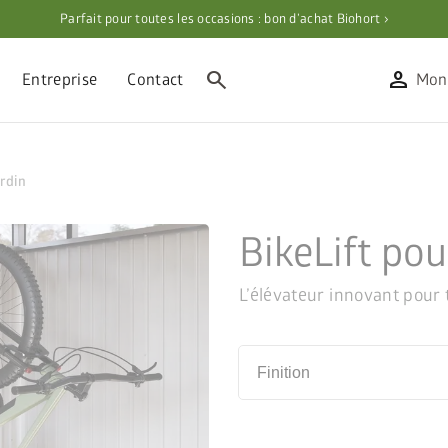
Parfait pour toutes les occasions : bon d’achat Biohort ›
search
person
Entreprise
Contact
Mon
ardin
BikeLift pou
L’élévateur innovant pour 
Finition