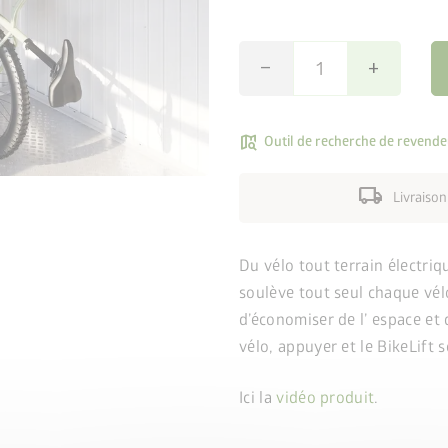
remove
add
map_search
Outil de recherche de revende
local_shipping
Livraison
Du vélo tout terrain électriq
soulève tout seul chaque vélo
d’économiser de l’ espace et 
vélo, appuyer et le BikeLift 
Ici la
vidéo produit
.