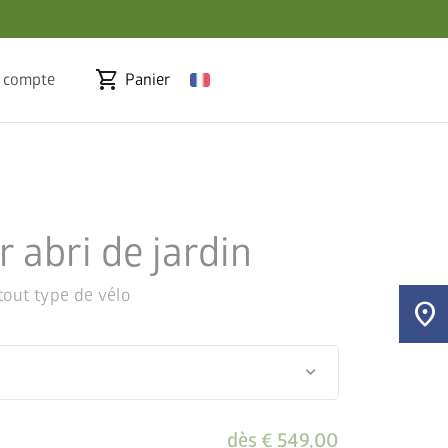
shopping_cart
 compte
Panier
r abri de jardin
tout type de vélo
location_on
keyboard_arrow_down
dès
€ 549,00