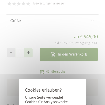
Bewertungen anzeigen
keyboard_arrow_down
Größe
ab
€ 545,00
Inkl. 19 % USt., Preis gültig in DE
remove
add
add_shopping_cart
In den Warenkorb
map_search
Händlersuche
cancel
Kostenlose Lieferung
local_shipping
innerhalb von 6 Wochen
Unsere Seite verwendet
Cookies für Analysezwecke.