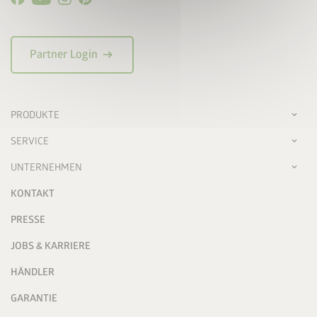
arrow_right_alt
Partner Login
PRODUKTE
SERVICE
UNTERNEHMEN
KONTAKT
PRESSE
JOBS & KARRIERE
HÄNDLER
GARANTIE