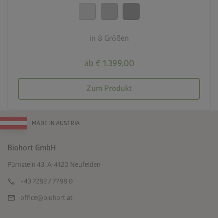
calendar_month
20 Jahre Garantie
in 8 Größen
ab € 1.399,00
Zum Produkt
MADE IN AUSTRIA
Biohort GmbH
Pürnstein 43, A-4120 Neufelden
call
+43 7282 / 7788 0
mail
office@biohort.at