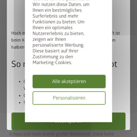
Wir nutzen diese Daten, um
Qualität in Bestform
Ihnen ein bestmögliches
50% auf den BikeLift
Surferlebnis und mehr
Funktionen zu bieten. Um
Beste Materialien:
feuerverzinktes, polyamid-
Ihnen ein optimales
einbrennlackiertes Stahlblech, Schrauben und
Hoch mit dem Bike. Runter mit dem Preis: Der BikeLift ist
Nutzererlebnis zu bieten,
Scharniere aus Edelstahl
zeigen wir Ihnen
beim Kauf eines passenden Biohort Gerätehauses zum
Lebenslange
Wartungsfreiheit
personalisierte Werbung.
halben Preis erhältlich.
Diese basiert auf Ihrer
20 Jahre Garantie
Zustimmung zu den
Umfangreiche Grundausstattung inklusive
So nutzen Sie unser Angebot
Marketing-Cookies.
Alle akzeptieren
Gerätehaus und BikeLift gemeinsam in den
Warenkorb legen
Gutscheincode
BIKELIFT50
einlösen
Alles in bester Ordnung mit
Personalisieren
50% Rabatt auf den BikeLift erhalten
dem Biohort Klassiker
Datenschutzbes
Jetzt sparen
Das Gerätehaus Europa ist seit Jahrzehnten bewährt und
erfreut sich noch immer großer Beliebtheit. Seine hohe