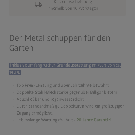
Kostenlose Lieferung
local_shipping
innerhalb von 10 Werktagen
Der Metallschuppen für den
Garten
Inklusive
umfangreicher
Grundausstattung
im Wert von ca.
140 €
Top Preis-Leistung und über Jahrzehnte bewährt
Doppelte Stahl-Blechstärke gegenüber Billiganbietern
Abschließbar und regenwasserdicht
Durch standardmäßige Doppeltüren wird ein großzügiger
Zugang ermöglicht.
Lebenslange Wartungsfreiheit -
20 Jahre Garantie
!