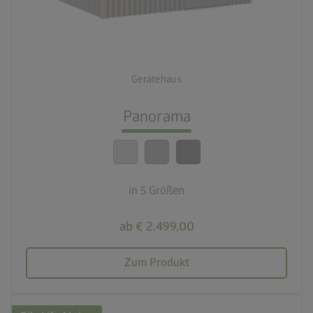
3 Farbvariationen
deployed_code
5 Größen
Gerätehaus
lock_person
Beste Sicherheitsstandards
Panorama
calendar_month
20 Jahre Garantie
in 5 Größen
ab € 2.499,00
Zum Produkt