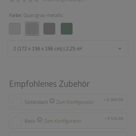
Farbe:
Quarzgrau-metallic
keyboard_arrow_down
2 (172 x 156 x 196 cm) | 2,25 m²
Empfohlenes Zubehör
+ € 269,00
info
Seitendach
Zum Konfigurator
+ € 516,00
info
Basic
Zum Konfigurator