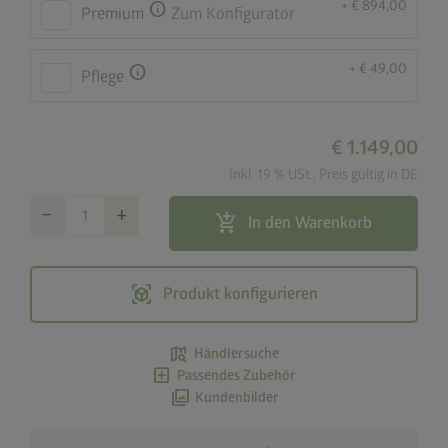
+ € 894,00
info
Premium
Zum Konfigurator
+ € 49,00
info
Pflege
€ 1.149,00
Inkl. 19 % USt., Preis gültig in DE
remove
add
add_shopping_cart
In den Warenkorb
view_in_ar
Produkt konfigurieren
map_search
Händlersuche
add_box
Passendes Zubehör
photo_library
Kundenbilder