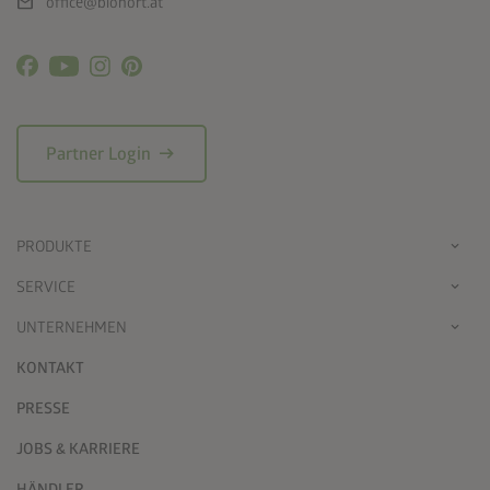
mail
office@biohort.at
arrow_right_alt
Partner Login
PRODUKTE
SERVICE
UNTERNEHMEN
KONTAKT
PRESSE
JOBS & KARRIERE
HÄNDLER