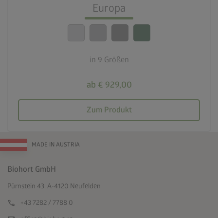
Beste Sicherheitsstandards
Europa
calendar_month
20 Jahre Garantie
in 9 Größen
ab € 929,00
Zum Produkt
MADE IN AUSTRIA
Biohort GmbH
Pürnstein 43, A-4120 Neufelden
call
+43 7282 / 7788 0