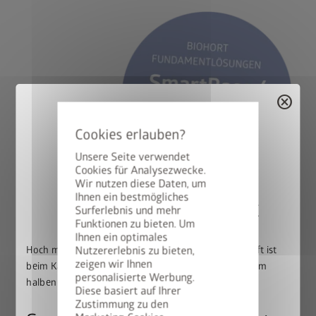
cancel
Unsere Seite verwendet
Cookies für Analysezwecke.
Wir nutzen diese Daten, um
Ihnen ein bestmögliches
50% auf den BikeLift
Surferlebnis und mehr
Sicherheit
Funktionen zu bieten. Um
Ihnen ein optimales
Hoch mit dem Bike. Runter mit dem Preis: Der BikeLift ist
Nutzererlebnis zu bieten,
3-fach Verriegelung mit Edelstahl-Drückergarnitur / 2-
zeigen wir Ihnen
beim Kauf eines passenden Biohort Gerätehauses zum
fach Verriegelung in der Variante ECO
personalisierte Werbung.
halben Preis erhältlich.
Hohe Schneelast bis 150 kg/m²
Diese basiert auf Ihrer
Sturmfest bis 150 km/h, Windstärke 12*
Zustimmung zu den