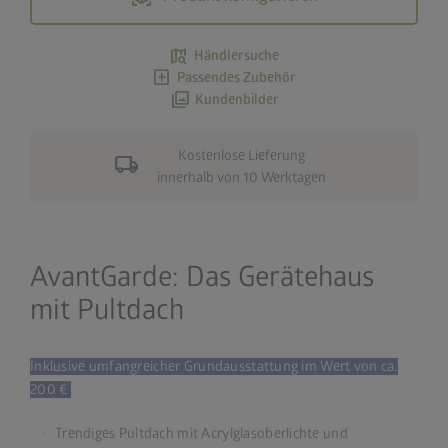
map_search
Händlersuche
add_box
Passendes Zubehör
photo_library
Kundenbilder
Kostenlose Lieferung
local_shipping
innerhalb von 10 Werktagen
AvantGarde: Das Gerätehaus
mit Pultdach
Inklusive umfangreicher Grundausstattung im Wert von ca.
200 €
Trendiges Pultdach mit Acrylglasoberlichte und