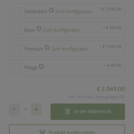
+ € 1.049,00
info
Seitendach
Zum Konfigurator
+ € 743,00
info
Basic
Zum Konfigurator
+ € 1.444,00
info
Premium
Zum Konfigurator
+ € 49,00
info
Pflege
€ 2.049,00
Inkl. 19 % USt., Preis gültig in DE
remove
add
add_shopping_cart
In den Warenkorb
view_in_ar
Produkt konfigurieren