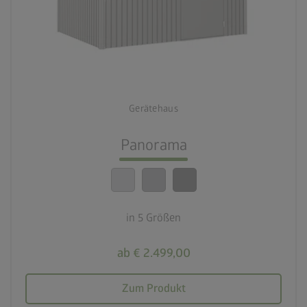
palette
3 Farbvariationen
deployed_code
5 Größen
Gerätehaus
lock_person
Beste Sicherheitsstandards
Panorama
calendar_month
20 Jahre Garantie
in 5 Größen
ab € 2.499,00
Zum Produkt