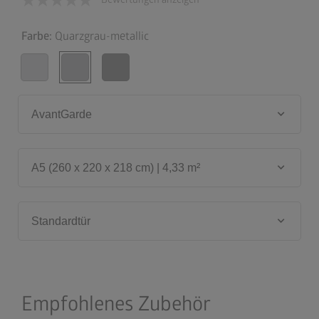
Farbe:
Quarzgrau-metallic
keyboard_arrow_down
AvantGarde
keyboard_arrow_down
A5 (260 x 220 x 218 cm) | 4,33 m²
keyboard_arrow_down
Standardtür
Empfohlenes Zubehör