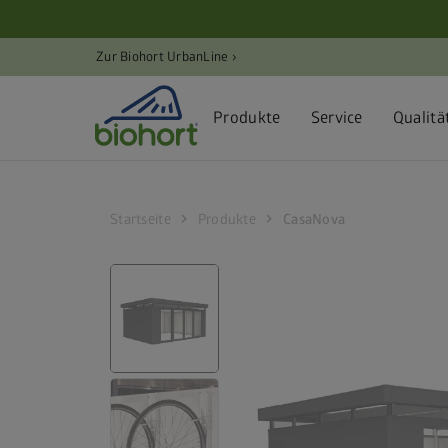
Cookie-Einstellungen
Zur Biohort UrbanLine ›
Produkte
Service
Qualitä
chevron_right
chevron_right
Startseite
Produkte
CasaNova