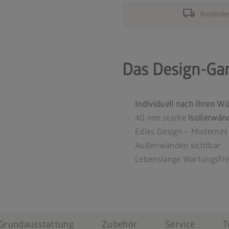
local_shipping
Kostenlo
Das Design-Ga
Individuell nach Ihren W
40 mm starke
Isolierwän
Edles Design – Modernes
Außenwänden sichtbar
Lebenslange Wartungsfre
Grundausstattung
Zubehör
Service
T