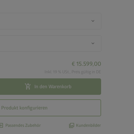
keyboard_arrow_down
keyboard_arrow_down
€ 15.599,00
Inkl. 19 % USt., Preis gültig in DE
add_shopping_cart
In den Warenkorb
Produkt konfigurieren
d_box
photo_library
Passendes Zubehör
Kundenbilder