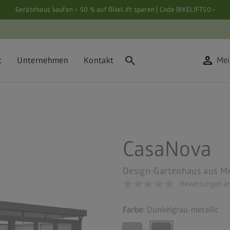
Gerätehaus kaufen = 50 % auf BikeLift sparen | Code BIKELIFT50 ›
search
person
t
Unternehmen
Kontakt
Mei
CasaNova
Design-Gartenhaus aus Me
Bewertungen an
Farbe:
Dunkelgrau-metallic