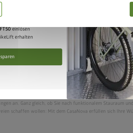
ichtbar
ift gemeinsam in den
e
IFT50
einlösen
keLift erhalten
 sparen
äude mit isolierten Seitenwänd
– das isolierte Design-Gartenhaus CasaNova beweist mit umfa
ellungen an. Ganz gleich, ob Sie nach funktionalem Stauraum u
eien schaffen wollen: Mit dem CasaNova erfüllen sich Ihre W