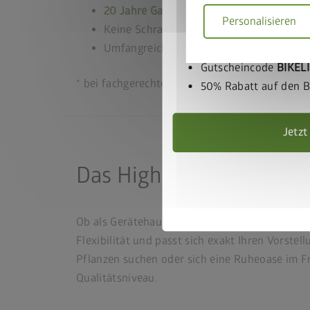
20 Jahre Garantie
Personalisieren
Keine Schrauben an den Außenwänden s
Gerätehaus und BikeL
Umfangreiche Grundausstattung inklusiv
Warenkorb legen
Gutscheincode
BIKEL
* bei fachgerechter Montage und Verankerung
50% Rabatt auf den Bi
Jetzt
Das High-End-Metallgeb
Ob als Gerätehaus, Werkstatt oder Saunahaus 
Flexibilität und passt sich exakt Ihren Vorst
Pflanzen suchen oder sich eine Ruheoase im Fr
Qualitätsniveau.