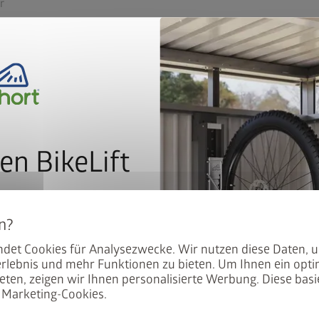
r
nausbau
berlichte
der
ur
en BikeLift
(abzüglich der Dachbeschwerung wie z. B. Begrünung)
mit dem Preis: Der BikeLift
den Biohort Gerätehauses
det Cookies für Analysezwecke. Wir nutzen diese Daten, 
e und Sandwichelemente aus feuerverzinktem, polyamid-einbre
.
rlebnis und mehr Funktionen zu bieten. Um Ihnen ein opti
uben und Scharniere aus Edelstahl
eten, zeigen wir Ihnen personalisierte Werbung. Diese basie
² abzüglich der Dachbeschwerung wie z.B. Begrünung, sturmfe
Marketing-Cookies.
 unser Angebot