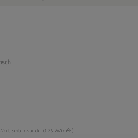
nsch
2
Wert Seitenwände: 0,76 W/(m
K)