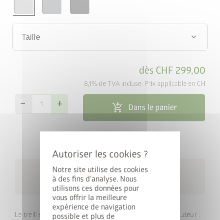
keyboard_arrow_down
Taille
dès
CHF 299,00
8,1% de TVA incluse. Prix applicable en CH
remove
add
add_shopping_cart
Dans le panier
cancel
map_search
Outil de recherche de revendeurs
Notre site utilise des cookies
Livraison gratuite dans un
local_shipping
à des fins d'analyse. Nous
délai de 15 jours ouvrables
utilisons ces données pour
Gagnez une StyleBox
vous offrir la meilleure
expérience de navigation
Le treillis s’installe directement sur le bac à plantes. Hauteur :
possible et plus de