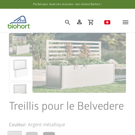
Paramètres des cookies
Parfait pour toutes les occasions : bon d’achat Biohort ›
person
search
shopping_cart
Treillis pour le Belvedere
Couleur:
Argent métallique