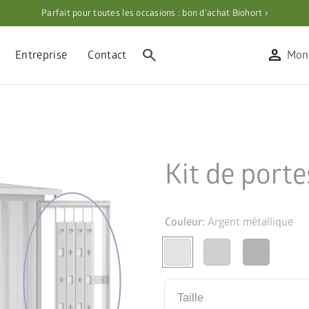
Parfait pour toutes les occasions : bon d’achat Biohort ›
search
person
Entreprise
Contact
Mon
Kit de porte
Couleur:
Argent métallique
Taille