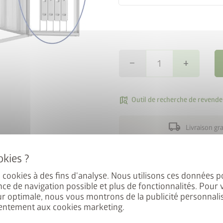
remove
add
map_search
e StyleBox
Outil de recherche de revende
local_shipping
Livraison gr
nant à notre newsletter pour
ement au tirage au sort.
Le kit de portes Woodstock a
protège vos bûches des accès
es cookies à des fins d'analyse. Nous utilisons ces données p
nce de navigation possible et plus de fonctionnalités. Pour 
complétant avec un kit de por
ur optimale, nous vous montrons de la publicité personnalis
utiliser votre abri bûches 
entement aux cookies marketing.
jouets, pots de fleurs, etc. 