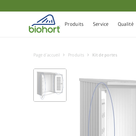
Paramètres des cookies
Produits
Service
Qualité
chevron_right
chevron_right
Page d’accueil
Produits
Kit de portes