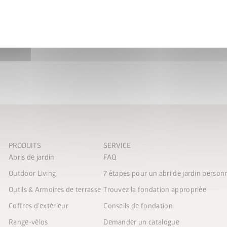
intérieur de chaque porte pe
 les
Dispositions en
tialité
.
ccepte les
conditions de
ncours
.
voyer
PRODUITS
SERVICE
Abris de jardin
FAQ
Outdoor Living
7 étapes pour un abri de jardin person
Outils & Armoires de terrasse
Trouvez la fondation appropriée
Coffres d'extérieur
Conseils de fondation
Range-vélos
Demander un catalogue