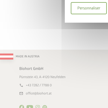
Je déclare accepter
Personnaliser
matière de confiden
Par la présente, j'a
participation au co
* = Champ obligatoire
En
MADE IN AUSTRIA
Biohort GmbH
Pürnstein 43, A-4120 Neufelden
call
+43 7282 / 7788 0
mail
office@biohort.at