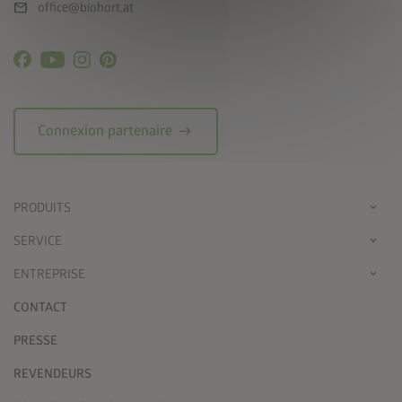
mail
office@biohort.at
arrow_right_alt
Connexion partenaire
PRODUITS
SERVICE
ENTREPRISE
CONTACT
PRESSE
REVENDEURS