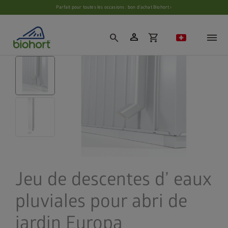
Paramètres des cookies
Parfait pour toutes les occasions : bon d’achat Biohort ›
person
search
shopping_cart
Jeu de descentes d’ eaux
pluviales pour abri de
jardin Europa