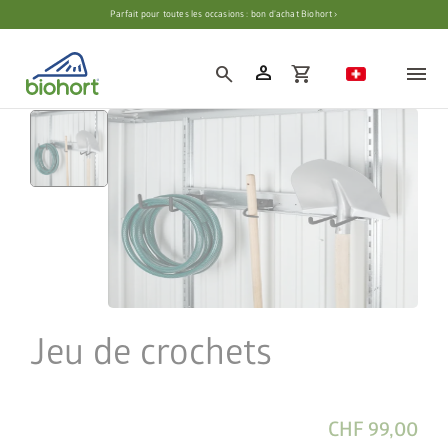
Paramètres des cookies
Parfait pour toutes les occasions : bon d’achat Biohort ›
person
search
shopping_cart
Jeu de crochets
CHF 99,00