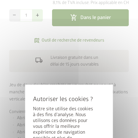
8,1% de TVA incluse. Prix applicable en CH
remove
add
add_shopping_cart
Dans le panier
map_search
Outil de recherche de revendeurs
Livraison gratuite dans un
local_shipping
délai de 15 jours ouvrables
Jeu de deux doubles crochets et un crochet pour outil à
manche ainsi qu’ un rail mural à installer sur les deux fixations
verticales.
Notre site utilise des cookies
Convient pour :
à des fins d'analyse. Nous
Abri de jardin HighLine
utilisons ces données pour
Abri de jardin AvantGarde
vous offrir la meilleure
expérience de navigation
Abri de jardin Panorama
possible et plus de