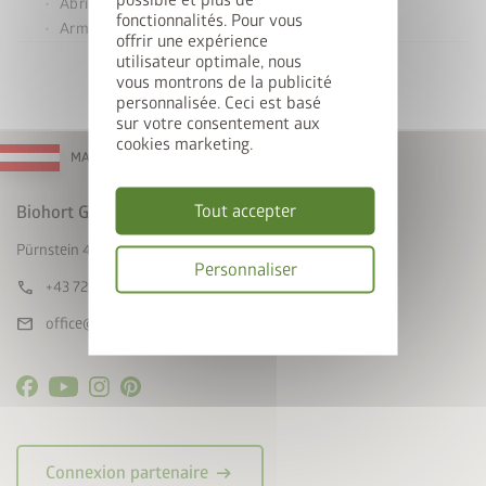
Abri de jardin Europa
fonctionnalités. Pour vous
Armoire à outils
offrir une expérience
utilisateur optimale, nous
vous montrons de la publicité
personnalisée. Ceci est basé
sur votre consentement aux
cookies marketing.
MADE IN AUSTRIA
Tout accepter
Biohort GmbH
Pürnstein 43, A-4120 Neufelden
Personnaliser
call
+43 7282 / 7788 0
Politique
mail
office@biohort.at
de
confidentialité
arrow_right_alt
Connexion partenaire