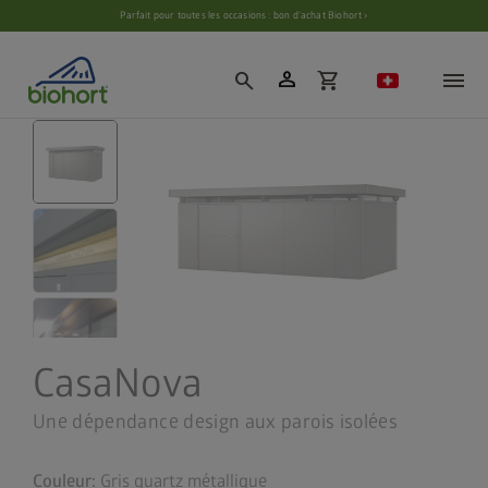
Paramètres des cookies
Parfait pour toutes les occasions : bon d’achat Biohort ›
person
search
shopping_cart
CasaNova
Une dépendance design aux parois isolées
Couleur:
Gris quartz métallique