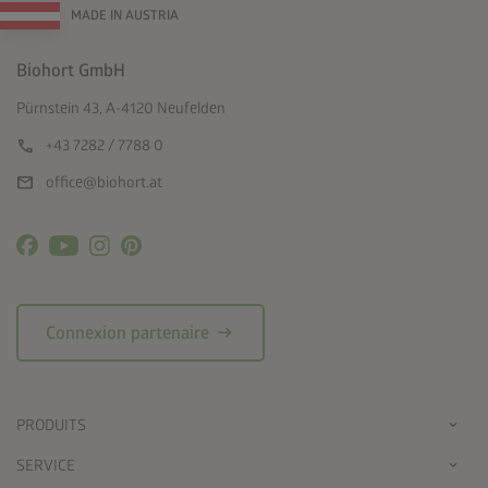
MADE IN AUSTRIA
Biohort GmbH
Pürnstein 43, A-4120 Neufelden
call
+43 7282 / 7788 0
mail
office@biohort.at
arrow_right_alt
Connexion partenaire
PRODUITS
SERVICE