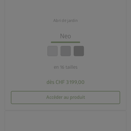
deployed_code
16 tailles
Abri de jardin
lock_person
Le meilleur niveau de sécurité
Neo
calendar_month
20 ans de garantie
en 16 tailles
dès CHF 3 199,00
Accéder au produit