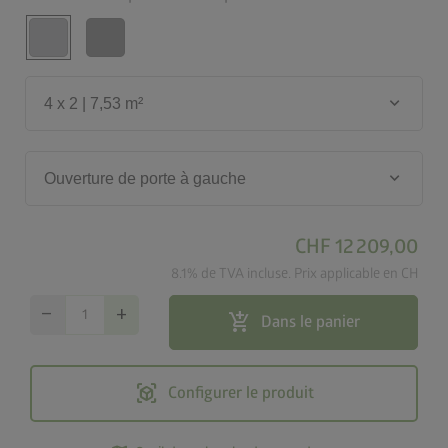
keyboard_arrow_down
4 x 2 | 7,53 m²
keyboard_arrow_down
Ouverture de porte à gauche
CHF 12 209,00
8.1% de TVA incluse. Prix applicable en CH
remove
add
add_shopping_cart
Dans le panier
view_in_ar
Configurer le produit