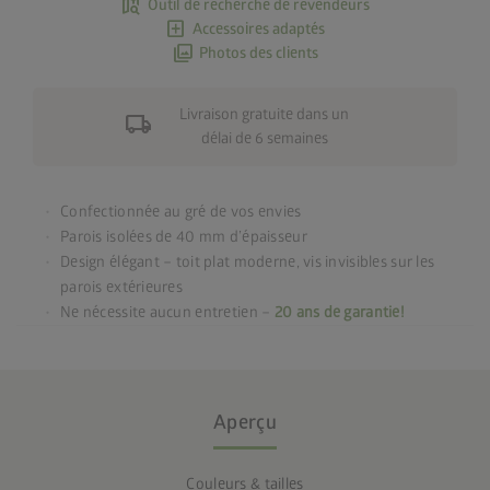
map_search
Outil de recherche de revendeurs
add_box
Accessoires adaptés
photo_library
Photos des clients
Livraison gratuite dans un
local_shipping
délai de 6 semaines
Confectionnée au gré de vos envies
Parois isolées de 40 mm d’épaisseur
Design élégant – toit plat moderne, vis invisibles sur les
parois extérieures
Ne nécessite aucun entretien –
20 ans de garantie!
Aperçu
Couleurs & tailles