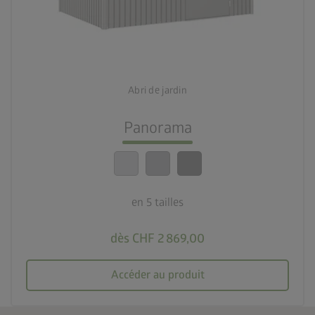
palette
3 couleurs
deployed_code
5 tailles
Abri de jardin
lock_person
Le meilleur niveau de sécurité
Panorama
calendar_month
20 ans de garantie
en 5 tailles
dès CHF 2 869,00
Accéder au produit