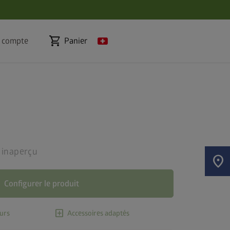
shopping_cart
 compte
Panier
 inaperçu
location_on
Configurer le produit
add_box
urs
Accessoires adaptés