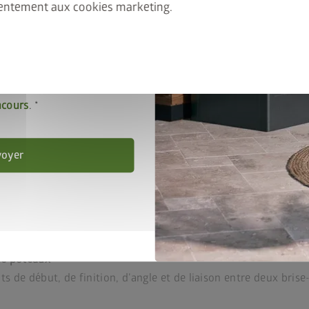
entement aux cookies marketing.
 les
Dispositions en
tialité
.
ccepte les
conditions de
on
ncours
.
voyer
de poteaux
s de début, de finition, d’angle et de liaison entre deux brise