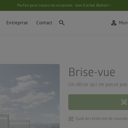
Parfait pour toutes les occasions : bon d’achat Biohort ›
search
person
Entreprise
Contact
Mon
Brise-vue
Un décor qui ne passe pas
view_in_ar
map_search
Outil de recherche de revende