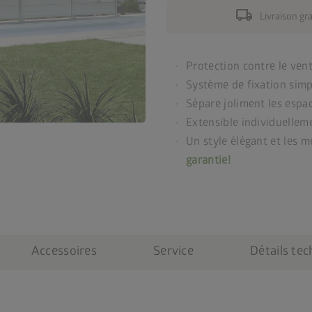
local_shipping
Livraison gr
Protection contre le vent 
Système de fixation simp
Sépare joliment les espac
Extensible individuellem
Un style élégant et les m
garantie!
Accessoires
Service
Détails te