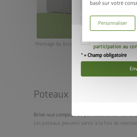
basé sur votre cons
Je déclare accepter
Personnaliser
matière de confiden
Par la présente, j'a
Montage du brise-vue contre un mur de mais
participation au co
* = Champ obligatoire
En
Poteaux
Brise-vue composé de panneaux brise-vue et 
Les poteaux peuvent servir à la fois de montant