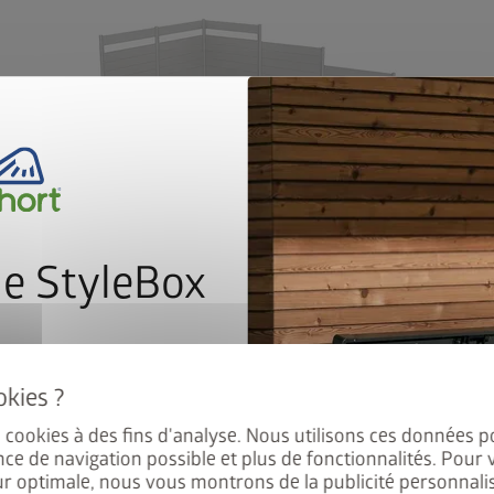
-
Le brise-vue peut être disposé en ligne droite ou
To
e StyleBox
en angle.
nant à notre newsletter pour
ement au tirage au sort.
es cookies à des fins d'analyse. Nous utilisons ces données p
nce de navigation possible et plus de fonctionnalités. Pour 
ur optimale, nous vous montrons de la publicité personnalis