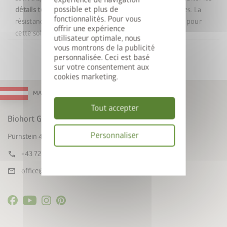
expérience de navigation
possible et plus de
détails techniques
pour connaître le nombre d’ancrages. La
fonctionnalités. Pour vous
résistance aux tempêtes doit être assurée par le client pour
offrir une expérience
cette solution de fondation.
utilisateur optimale, nous
vous montrons de la publicité
personnalisée. Ceci est basé
sur votre consentement aux
cookies marketing.
MADE IN AUSTRIA
Tout accepter
Biohort GmbH
Personnaliser
Pürnstein 43, A-4120 Neufelden
call
+43 7282 / 7788 0
Politique
de
mail
office@biohort.at
confidentialité