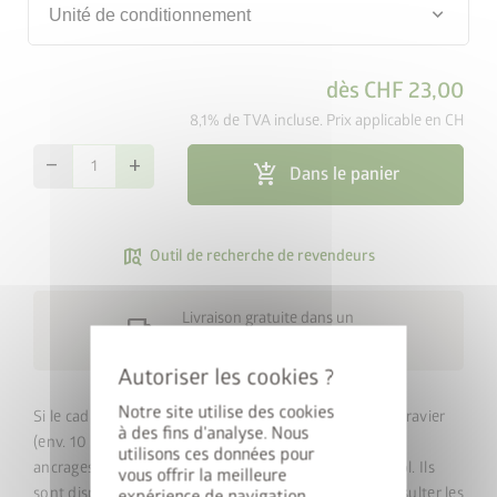
keyboard_arrow_down
Unité de conditionnement
dès
CHF 23,00
8,1% de TVA incluse. Prix applicable en CH
remove
add
add_shopping_cart
Dans le panier
map_search
Outil de recherche de revendeurs
Livraison gratuite dans un
local_shipping
délai de 15 jours ouvrables
Notre site utilise des cookies
Si le cadre de sol est posé directement dans un lit de gravier
à des fins d'analyse. Nous
(env. 10 cm de graviers, sans fondations ni dalles), des
utilisons ces données pour
ancrages sont nécessaires pour une fixation dans le sol. Ils
vous offrir la meilleure
sont disponibles en tant qu’accessoires – Veuillez consulter les