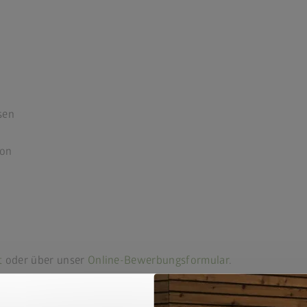
sen
ion
t
oder über unser
Online-Bewerbungsformular
.