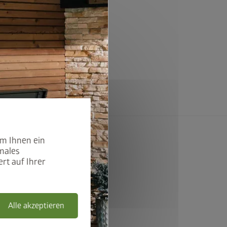
um Ihnen ein
males
rt auf Ihrer
ort
Alle akzeptieren
en Videos erfahren Sie warum!