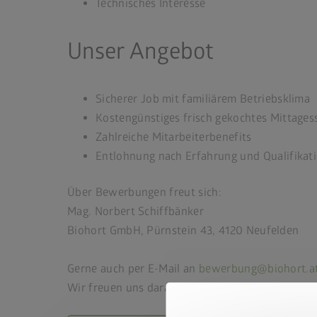
Technisches Interesse
Unser Angebot
Sicherer Job mit familiärem Betriebsklima
Kostengünstiges frisch gekochtes Mittages
Zahlreiche Mitarbeiterbenefits
Entlohnung nach Erfahrung und Qualifikat
Über Bewerbungen freut sich:
Mag. Norbert Schiffbänker
Biohort GmbH, Pürnstein 43, 4120 Neufelden
Gerne auch per E-Mail an
bewerbung@biohort.a
Wir freuen uns darauf Sie kennenzulernen!