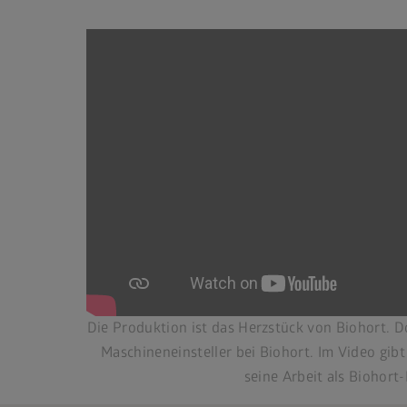
Die Produktion ist das Herzstück von Biohort. D
Maschineneinsteller bei Biohort. Im Video gibt 
seine Arbeit als Biohort-