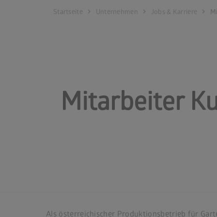
chevron_right
chevron_right
chevron_right
Startseite
Unternehmen
Jobs & Karriere
Mi
Mitarbeiter K
Als österreichischer Produktionsbetrieb für Gar