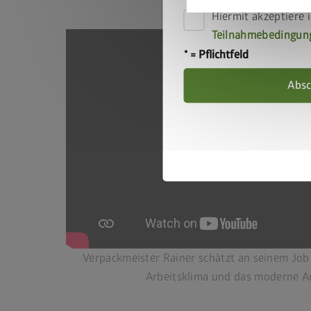
Hiermit akzeptiere i
Teilnahmebedingun
* = Pflichtfeld
Absc
Verpackmeister Rainer schätzt an seinem Job 
Arbeitsklima und das moderne A