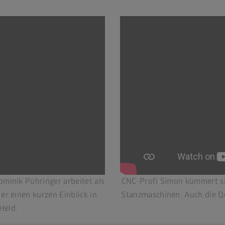
ominik Pühringer arbeitet als
CNC-Profi Simon kümmert si
er einen kurzen Einblick in
Stanzmaschinen. Auch die Qu
Held.