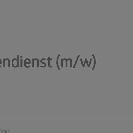
endienst (m/w)
ößten