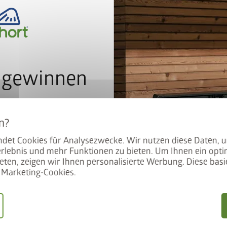
 gewinnen
In
r unseren Newsletter an und
atisch im Lostopf.
det Cookies für Analysezwecke. Wir nutzen diese Daten, 
rlebnis und mehr Funktionen zu bieten. Um Ihnen ein opti
eten, zeigen wir Ihnen personalisierte Werbung. Diese basie
tarbeiter/innen über Bioh
Marketing-Cookies.
ich
 in der Produktion ist Biohort mehr als ein Arbeitgeber. In d
stimmungen