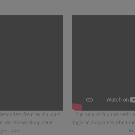
 Besonders freut es ihn, dass
Für Nina ist Biohort mehr a
bei der Entwicklung neuer
tägliche Zusammenarbeit mit
gen kann.
Ku