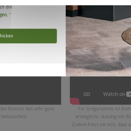
ch die
gen
.
hicken
bei Biohort das sehr gute
Für Grégoryenne ist Bioho
rbeitsumfeld.
ermöglicht, ständig mit i
Zudem freut sie sich, dass 