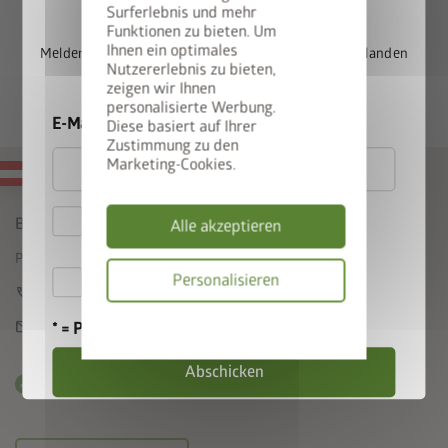
PLUS
Das Biohort SmartBase
ist eine Komplettlösung – ein
Surferlebnis und mehr
Funktionen zu bieten. Um
zusätzlicher ALU-Bodenrahmen bzw. eine zusätzliche ALU-
Ihnen ein optimales
Melden Sie sich jetzt für unseren Newsletter an und landen
Bodenplatte sind nicht notwendig.
Nutzererlebnis zu bieten,
Sie automatisch im Lostopf.
zeigen wir Ihnen
personalisierte Werbung.
E-Mail
Diese basiert auf Ihrer
Zustimmung zu den
Marketing-Cookies.
MADE IN AUSTRIA
Hiermit akzeptiere ich
Biohort GmbH
Alle akzeptieren
die
Datenschutzbestimmungen
Pürnstein 43, A-4120 Neufelden
Hiermit akzeptiere ich die
Personalisieren
call
+43 7282 / 7788 0
Teilnahmebedingungen
.
Datenschutzbes
mail
office@biohort.at
* = Pflichtfeld
Abschicken