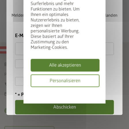
PLUS
Das Biohort SmartBase
ist eine Komplettlösung – ein
Surferlebnis und mehr
Funktionen zu bieten. Um
zusätzlicher ALU-Bodenrahmen bzw. eine zusätzliche ALU-
Ihnen ein optimales
Melden Sie sich jetzt für unseren Newsletter an und landen
Bodenplatte sind nicht notwendig.
Nutzererlebnis zu bieten,
Sie automatisch im Lostopf.
zeigen wir Ihnen
personalisierte Werbung.
E-Mail
Diese basiert auf Ihrer
Zustimmung zu den
Marketing-Cookies.
MADE IN AUSTRIA
Hiermit akzeptiere ich
Biohort GmbH
Alle akzeptieren
die
Datenschutzbestimmungen
Pürnstein 43, A-4120 Neufelden
Hiermit akzeptiere ich die
Personalisieren
call
+43 7282 / 7788 0
Teilnahmebedingungen
.
Datenschutzbes
mail
office@biohort.at
* = Pflichtfeld
Abschicken