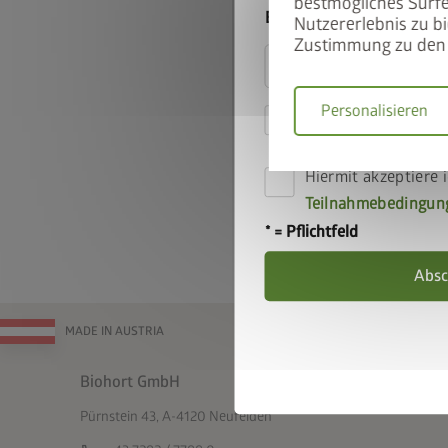
bestmögliches Surfe
E-Mail
Nutzererlebnis zu bi
Zustimmung zu den 
Personalisieren
Hiermit akzeptiere 
die
Datenschutzbe
Hiermit akzeptiere i
Teilnahmebedingun
* = Pflichtfeld
Absc
MADE IN AUSTRIA
Biohort GmbH
Pürnstein 43, A-4120 Neufelden