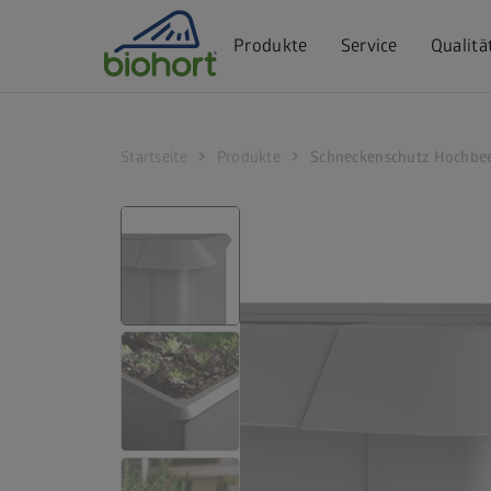
Cookie-Einstellungen
Produkte
Service
Qualitä
chevron_right
chevron_right
Startseite
Produkte
Schneckenschutz Hochbe