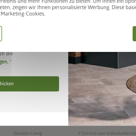
rlebnis und mehr Funktionen zu bieten. Um Ihnen ein opti
eten, zeigen wir Ihnen personalisierte Werbung. Diese basie
Marketing-Cookies.
ich
stimmungen
ch die
gen
.
hicken
PRODUKTE
SERVICE
Gerätehäuser
FAQ
Outdoor Living
7 Schritte zum individuellen 