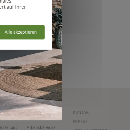
males
rt auf Ihrer
Alle akzeptieren
UNTERNEHMEN
KONTAKT
Offene Stellen
PRESSE
Gerätehaus
Arbeitsbereiche