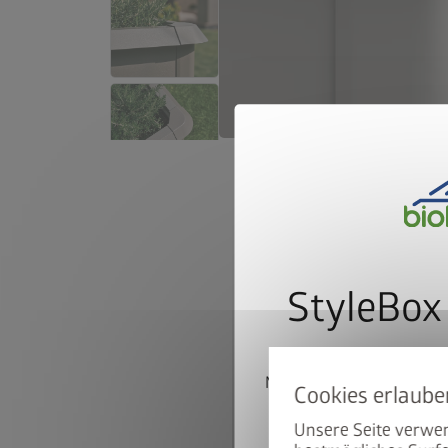
StyleBox
Melden Sie sich jetzt fü
landen Sie autom
Unsere Seite verwen