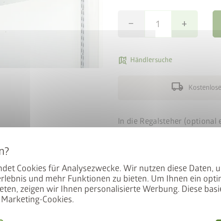
remove
add
map_search
Händlersuche
local_shipping
Kostenlose
In die Regalsteher (optional
anbringen. Diese sind in 2 T
99 cm) erhältlich. Wenn die 
verkürzte Regalböden mit ei
det Cookies für Analysezwecke. Wir nutzen diese Daten, 
rlebnis und mehr Funktionen zu bieten. Um Ihnen ein opti
Inhalt: 2 Stück pro Verpacku
eten, zeigen wir Ihnen personalisierte Werbung. Diese basie
Marketing-Cookies.