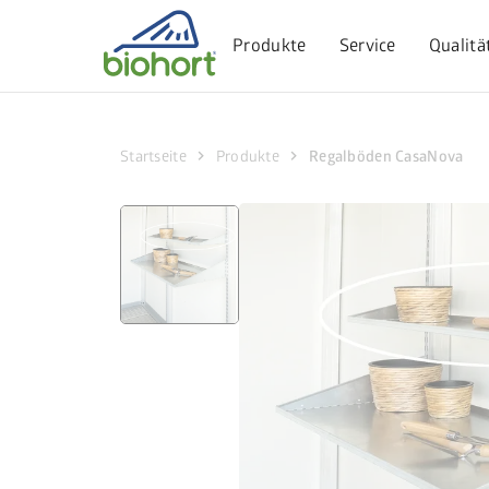
Cookie-Einstellungen
Produkte
Service
Qualitä
chevron_right
chevron_right
Startseite
Produkte
Regalböden CasaNova