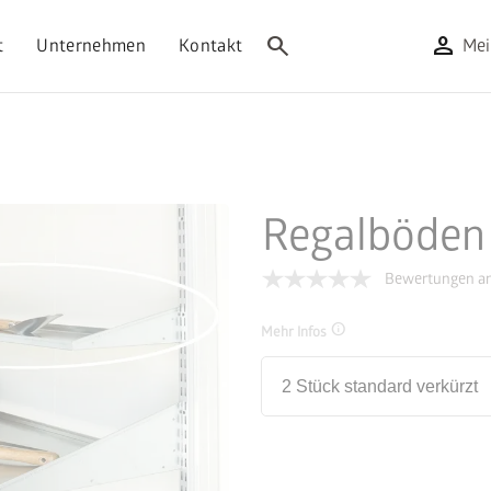
search
person
t
Unternehmen
Kontakt
Mei
Regalböden
Bewertungen an
info
Mehr Infos
2 Stück standard verkürzt