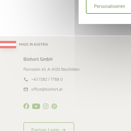
Personalisieren
MADE IN AUSTRIA
Biohort GmbH
Pürnstein 43, A-4120 Neufelden
call
+43 7282 / 7788 0
mail
office@biohort.at
arrow_right_alt
Partner Login