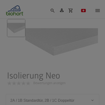
Cookie-Einstellungen
person
search
shopping_cart
Isolierung Neo
Bewertungen anzeigen
keyboard_arrow_down
2A / 1B Standardtür, 2B / 1C Doppeltür