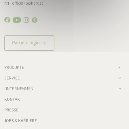
mail
office@biohort.at
arrow_right_alt
Partner Login
PRODUKTE
SERVICE
UNTERNEHMEN
KONTAKT
PRESSE
JOBS & KARRIERE