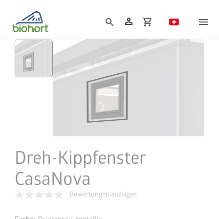
Cookie-Einstellungen
person
search
shopping_cart
Dreh-Kippfenster
CasaNova
Bewertungen anzeigen