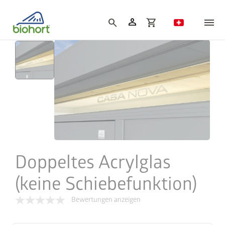
Cookie-Einstellungen
person
search
shopping_cart
Doppeltes Acrylglas
(keine Schiebefunktion)
Bewertungen anzeigen