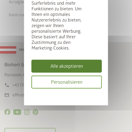
Acrylglases entfällt.
Surferlebnis und mehr
Funktionen zu bieten. Um
Ihnen ein optimales
Kann nachträglich
nicht
eingebaut werden!
Nutzererlebnis zu bieten,
zeigen wir Ihnen
personalisierte Werbung.
Diese basiert auf Ihrer
Zustimmung zu den
Marketing-Cookies.
MADE IN AUSTRIA
Biohort GmbH
Alle akzeptieren
Pürnstein 43, A-4120 Neufelden
Personalisieren
call
+43 7282 / 7788 0
Datenschutzbes
mail
office@biohort.at