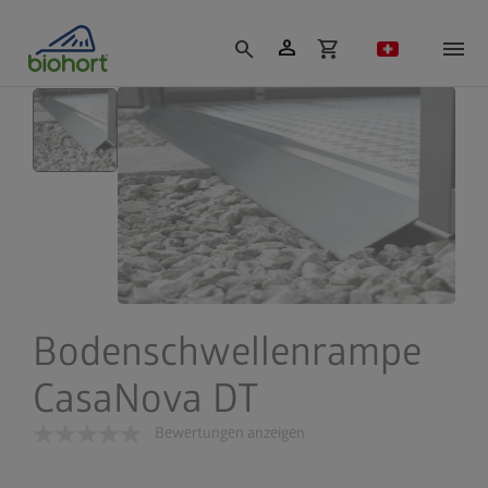
Cookie-Einstellungen
person
search
shopping_cart
Bodenschwellenrampe
CasaNova DT
Bewertungen anzeigen