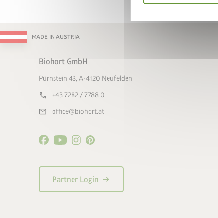
MADE IN AUSTRIA
Biohort GmbH
Pürnstein 43, A-4120 Neufelden
call
+43 7282 / 7788 0
mail
office@biohort.at
arrow_right_alt
Partner Login