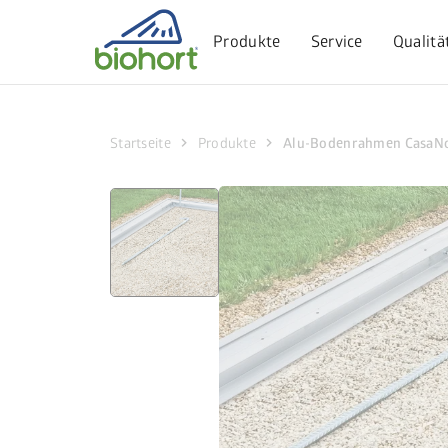
Cookie-Einstellungen
Produkte
Service
Qualitä
chevron_right
chevron_right
Startseite
Produkte
Alu-Bodenrahmen CasaN