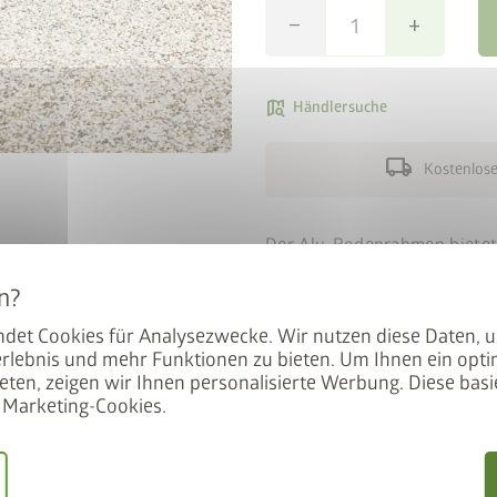
remove
add
map_search
Händlersuche
local_shipping
Kostenlose
Der Alu-Bodenrahmen bietet 
und ist daher besonders em
Punktfundaments oder der A
notwendig. Kann nachträgli
det Cookies für Analysezwecke. Wir nutzen diese Daten, 
rlebnis und mehr Funktionen zu bieten. Um Ihnen ein opti
eten, zeigen wir Ihnen personalisierte Werbung. Diese basie
Marketing-Cookies.