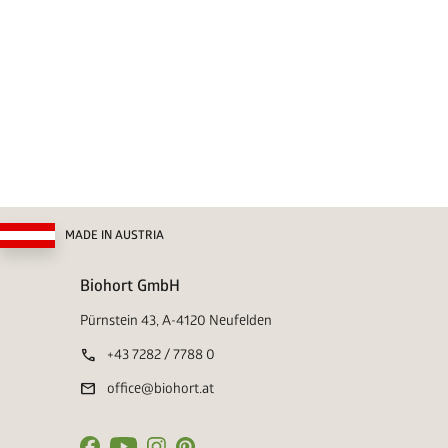
MADE IN AUSTRIA
Biohort GmbH
Pürnstein 43, A-4120 Neufelden
call
+43 7282 / 7788 0
mail
office@biohort.at