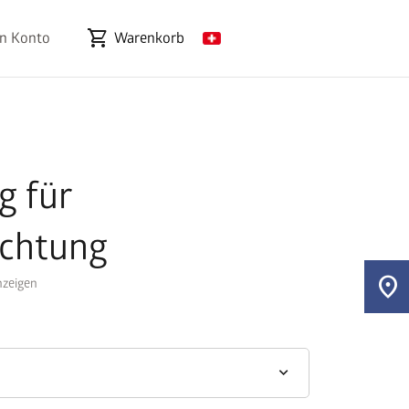
shopping_cart
n Konto
Warenkorb
g für
chtung
location_on
zeigen
keyboard_arrow_down