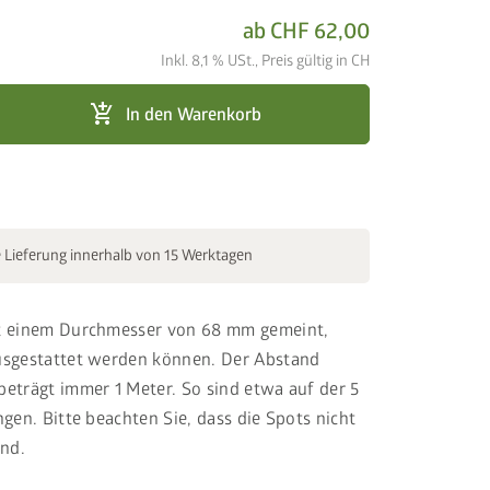
ab
CHF 62,00
Inkl. 8,1 % USt., Preis gültig in CH
add_shopping_cart
In den Warenkorb
 Lieferung innerhalb von 15 Werktagen
t einem Durchmesser von 68 mm gemeint,
usgestattet werden können. Der Abstand
eträgt immer 1 Meter. So sind etwa auf der 5
gen. Bitte beachten Sie, dass die Spots nicht
ind.