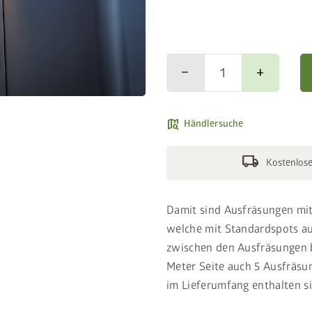
remove
add
map_search
Händlersuche
local_shipping
Kostenlose
Damit sind Ausfräsungen mi
welche mit Standardspots a
zwischen den Ausfräsungen b
Meter Seite auch 5 Ausfräsun
im Lieferumfang enthalten s