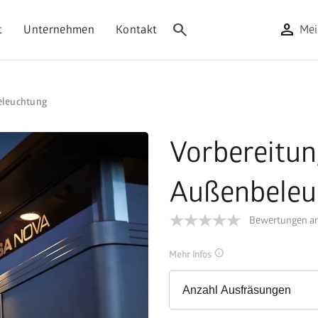
search
person
t
Unternehmen
Kontakt
Mei
eleuchtung
Vorbereitun
Außenbeleu
Bewertungen an
info
Mehr Infos
Anzahl Ausfräsungen