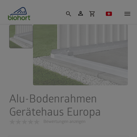
Cookie-Einstellungen
person
search
shopping_cart
Alu-Bodenrahmen
Gerätehaus Europa
Bewertungen anzeigen