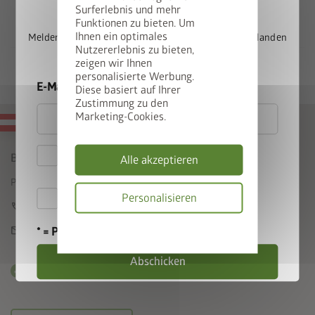
Schüttung oder XPS-Hartschaumplatten in einer Stärke von
Surferlebnis und mehr
Funktionen zu bieten. Um
ca. 2-3 cm zu unterfüttern ist (nicht im Lieferumfang
Ihnen ein optimales
Melden Sie sich jetzt für unseren Newsletter an und landen
enthalten).
Nutzererlebnis zu bieten,
Sie automatisch im Lostopf.
zeigen wir Ihnen
personalisierte Werbung.
E-Mail
Diese basiert auf Ihrer
Zustimmung zu den
Marketing-Cookies.
MADE IN AUSTRIA
Hiermit akzeptiere ich
Biohort GmbH
Alle akzeptieren
die
Datenschutzbestimmungen
Pürnstein 43, A-4120 Neufelden
Hiermit akzeptiere ich die
Personalisieren
call
+43 7282 / 7788 0
Teilnahmebedingungen
.
Datenschutzbes
mail
office@biohort.at
* = Pflichtfeld
Abschicken