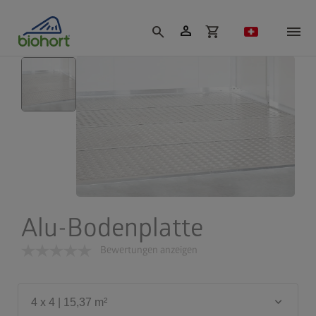
Cookie-Einstellungen
person
search
shopping_cart
Alu-Bodenplatte
Bewertungen anzeigen
keyboard_arrow_down
4 x 4 | 15,37 m²