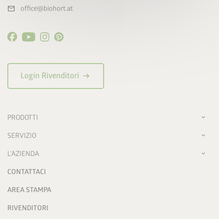
mail
office@biohort.at
arrow_right_alt
Login Rivenditori
PRODOTTI
SERVIZIO
L'AZIENDA
CONTATTACI
AREA STAMPA
RIVENDITORI