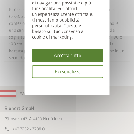
di navigazione possibile e più
funzionalità. Per offrirti
Può essere montata su qualsiasi parete della dépendance
un'esperienza utente ottimale,
CasaNova, consentendoti di accedere da due lati. La
ti mostriamo pubblicità
confezione include un set di maniglie in acciaio inossidabile,
personalizzata. Questo è
una serratura a cilindro, un pistone a gas e una rampa da
basato sul tuo consenso ai
cookie di marketing.
soglia supplementare. Dimensioni porta (telaio escluso): 90 x
198 cm. Puoi scegliere liberamente il lato su cui fissare la
battuta porta.
Non
è possibile procedere all'installazione in un
Accetta tutto
secondo momento.
Personalizza
Informativa
sulla
MADE IN AUSTRIA
privacy
Biohort GmbH
Pürnstein 43, A-4120 Neufelden
call
+43 7282 / 7788 0