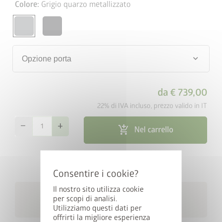
Colore:
Grigio quarzo metallizzato
keyboard_arrow_down
Opzione porta
da
€ 739,00
22% di IVA incluso, prezzo valido in IT
remove
add
add_shopping_cart
Nel carrello
map_search
Cerca rivenditori
Il nostro sito utilizza cookie
Consegna gratuita in 4
local_shipping
per scopi di analisi.
settimane
Utilizziamo questi dati per
offrirti la migliore esperienza