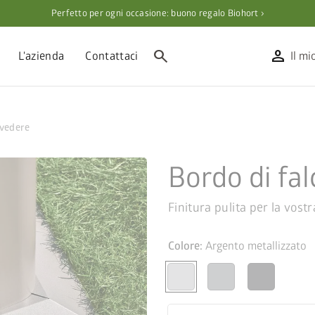
Perfetto per ogni occasione: buono regalo Biohort ›
search
person
L'azienda
Contattaci
Il mi
lvedere
Bordo di fal
Finitura pulita per la vost
Colore:
Argento metallizzato