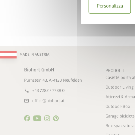
Personalizza
MADE IN AUSTRIA
Biohort GmbH
PRODOTTI
Casette porta at
Pürnstein 43, A-4120 Neufelden
Outdoor Living
call
+43 7282 / 7788 0
Attrezzi & Arma
mail
office@biohort.at
Outdoor-Box
Garage biciclett
Box spazzatura