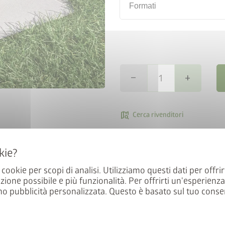
Formati
remove
add
map_search
Cerca rivenditori
local_shipping
Co
a cookie per scopi di analisi. Utilizziamo questi dati per offrir
Il bordo di falciatura viene i
zione possibile e più funzionalità. Per offrirti un'esperienz
prato. L'aiuola viene poi fiss
mo pubblicità personalizzata. Questo è basato sul tuo conse
installata in un secondo mom