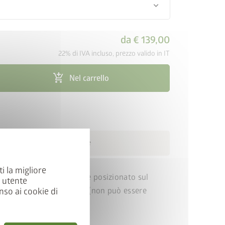
keyboard_arrow_down
da
€ 139,00
22% di IVA incluso, prezzo valido in IT
add_shopping_cart
Nel carrello
nsegna gratuita in 4 settimane
ti la migliore
nserito nel telaio di base e posizionato sul
a utente
ata al bordo di falciatura (non può essere
nso ai cookie di
ento). Larghezza: 6,7 cm