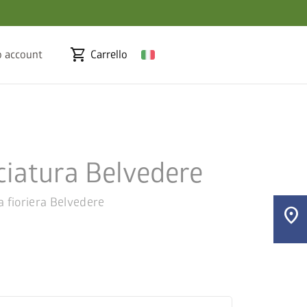
shopping_cart
o account
Carrello
ciatura Belvedere
ra fioriera Belvedere
location_on