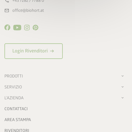
call
+43 7282 / 7788 0
mail
office@biohort.at
arrow_right_alt
Login Rivenditori
PRODOTTI
SERVIZIO
L'AZIENDA
CONTATTACI
AREA STAMPA
RIVENDITORI